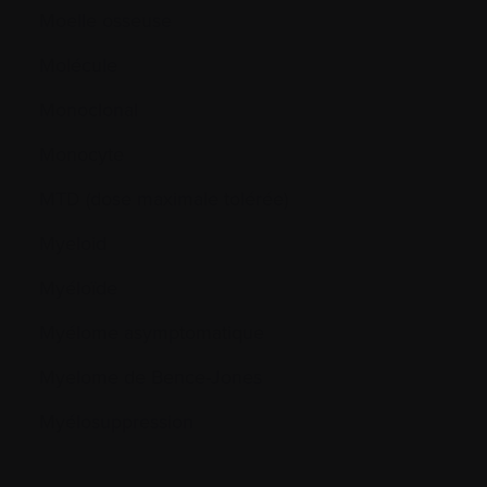
Moelle osseuse
Molécule
Monoclonal
Monocyte
MTD (dose maximale tolérée)
Myeloid
Myéloïde
Myélome asymptomatique
Myelome de Bence-Jones
Myélosuppression