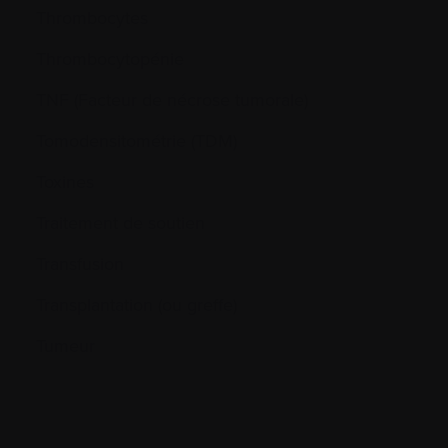
Thrombocytes
Thrombocytopénie
TNF (Facteur de nécrose tumorale)
Tomodensitométrie (TDM)
Toxines
Traitement de soutien
Transfusion
Transplantation (ou greffe)
Tumeur