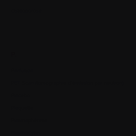
Ostéoporose
P.
Perfusion
PET Scan (tomographie d’émission par neutron)
Placebo
Plaquette
Plasmaphérèse
Plasmocytes