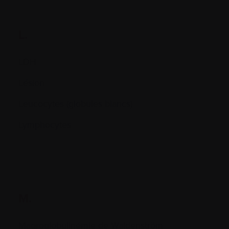
L.
LDH
Lésion
Leucocytes (globules blancs)
Lymphocytes
M.
Magroglobulinémie de Waldenström