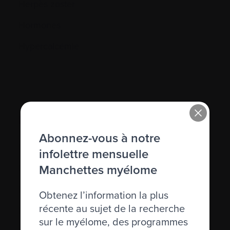
Herpès zoster
Hormones
Hypercalcémie
I.
Abonnez-vous à notre
IgD, IgE
infolettre mensuelle
Manchettes myélome
IgM
Immunodéficience
Obtenez l’information la plus
récente au sujet de la recherche
Immunofixation
sur le myélome, des programmes