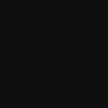
Anticorps (immunoglobulines):
Anticorps monoclonaux
Antigène
Apoptose
ARN (acide ribonucléique)
Arthrite
Aspiration
Aspiration de moelle osseuse
Asymptomatique
Azote uréique sanguin