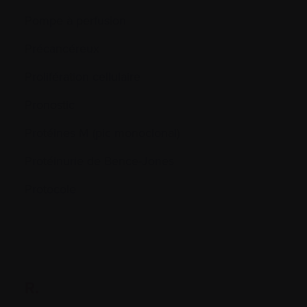
Pompe à perfusion
Précancéreux
Prolifération cellulaire
Pronostic
Protéines M (pic monoclonal)
Protéinurie de Bence-Jones
Protocole
R.