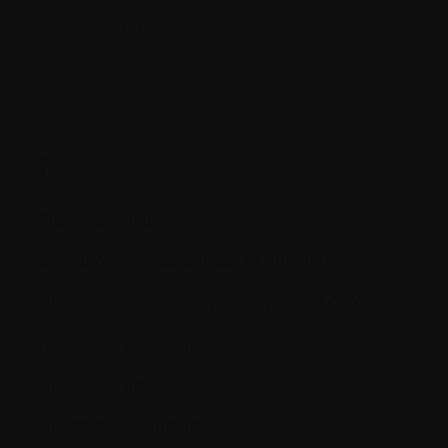
Syndrome myélodysplastique
T.
Taux Créatinine
Test HLA antigène leucocyte humain
Thérapie cognitivo-comportementale (TCC)
Thérapie d’entretien
Thérapie d’induction
Thérapie systémique