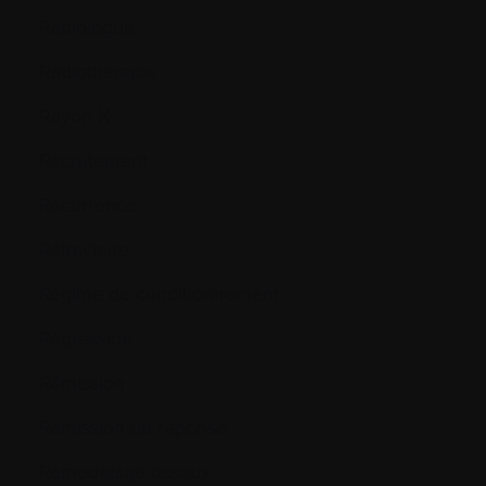
Radiologue
Radiothérapie
Rayon X
Recrutement
Récurrence
Réfractaire
Régime de conditionnement
Régression
Rémission
Rémission ou réponse
Remodelage osseux