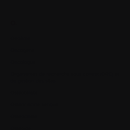
O.
Oedème
Oncogène
Oncologue
Organismes de recherche sous contrat (ORC) et
de gestion des sites
Ostéoblaste
Ostéocalcine sérique
Ostéoclaste
Ostéoïde