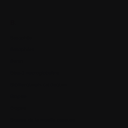
B.
Basophile
Basophiles
Bénin
Bêta-2 microglobuline:
Biomarqueurs cardiaques
Biopsie
Biopsie
Biopsie de la moelle osseuse