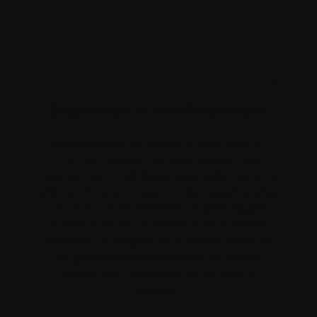
X
`Biopsie de la moelle osseuse`
Prélèvement, au moyen d’une aiguille,
d’un échantillon de tissu osseux. Les
cellules sont contrôlées pour déterminer si
elles sont cancéreuses. Si des plasmocytes
cancéreux sont détectés, le pathologiste
évalue le niveau d’affection de la moelle
osseuse. La biopsie de la moelle osseuse
est généralement effectuée en même
temps que l'aspiration de la moelle
osseuse.