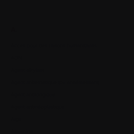
A.
Accès pour des raisons humanitaires
ADN
Agent alkylant
Agent antiémétique (ou antiémétisant)
Agent antifongique
Agent antinéoplastique
Aigu
Albumine