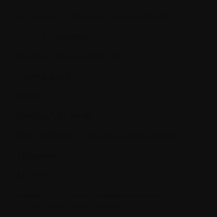
Maladie du greffon contre l’hôte (GVHD)
Maladie progressive
maladie résiduelle minimale
Maladie stable
Malin
Marqueur de tumeur
MDR (résistance à plusieurs médicaments)
Mélanome
Métastaser
MGUS (Gammapathie Monoclonale de
Signification Indéterminée)