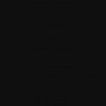
Actualités et événements
Plan du site
Glossaire
Nous joindre
Téléphone :
514-421‑2242
Sans-frais :
1-888-798‑5771
Courriel :
contact@myelome.ca
1255 TransCanada, Suite 160
Dorval, QC H9P
2V4