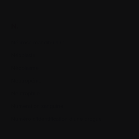
N.
Nécrose mandibulaire
Néoplasie
Néoplasme
Neutropénie
Neutrophile
Numération sanguine
Numéro d'identification d'une drogue