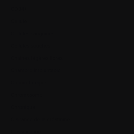
CD34+
Cellule
Cellules sanguines
Cellules souches
Chaînes légères libres
Chambre implantable
Chimiothérapie
Chromosome
Chronique
Clairance de la créatinine
Classification