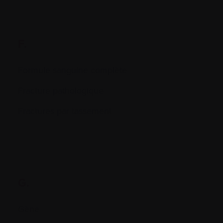
F.
Formule sanguine complète
Fracture pathologique
Fractures par tassement
G.
Gène