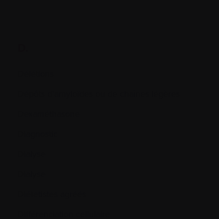
D.
Délétions
Dépôts d'amyloïdes ou de chaînes légères
Dexaméthasone
Diagnostic
Dialyse
Dialyse
Diétetistes agréés
Différenciation cellulaire