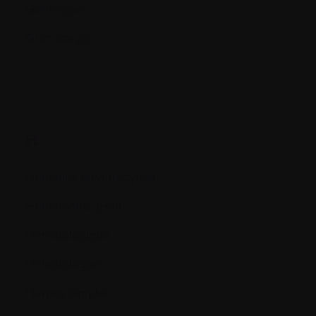
Génétique
Granulocyte
H.
Hématies (érythrocytes)
Hématocrite (Hct)
Hématologique
Hématologue
Herpes simplex