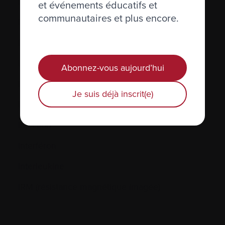
Immunoglobuline (Ig)
et événements éducatifs et
communautaires et plus encore.
Immunosuppression
Immunothérapie
Incidence
Abonnez-vous aujourd’hui
Inhiber
Je suis déjà inscrit(e)
Inhibiteurs de l’angiogénèse
Injection
Interféron
Interleukine
IRM (résistance magnétique imagée)