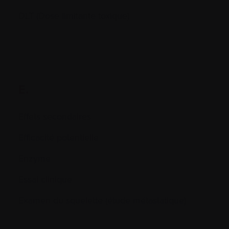
DLT (Dose limitante toxique)
E.
Effets secondaires
Efficacité potentielle
Enzyme
Essai clinique
Examen du squelette (étude métastatique)