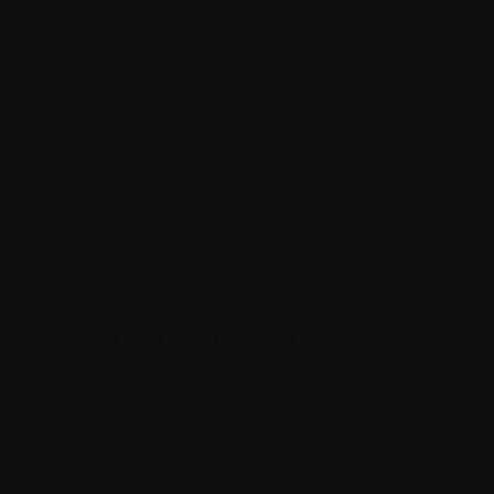
Nous avons élaboré un glossaire évolutif pour
vous aider à comprendre les termes et
abréviations utilisés par les professionnels de
votre équipe de soins. Nous espérons que cela
vous aidera à vous préparer et à vous sentir
davantage autonome à chaque étape de votre
parcours.
A
B
C
D
E
F
G
H
I
L
M
N
O
P
R
S
T
V
Z