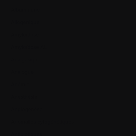
Albuminurie
Allogénique
Amyloïdose
Amyloïdose AL
Analgésique
Analogue
Anémie
Anesthésie
Angiogénèse
Anomalies cytogénétiques
Antibiotiques