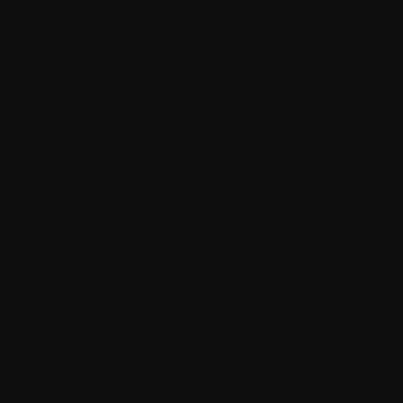
H.
Hématies (érythrocytes)
Héma
Hématocrite (Hct)
Hém
I.
IgD, IgE
Immu
IgM
Immu