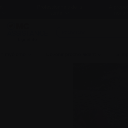
et
Professionnels de la
À propo
santé
nous
LigneInfo
 un myélome
Devenir proche aidant
S’imp