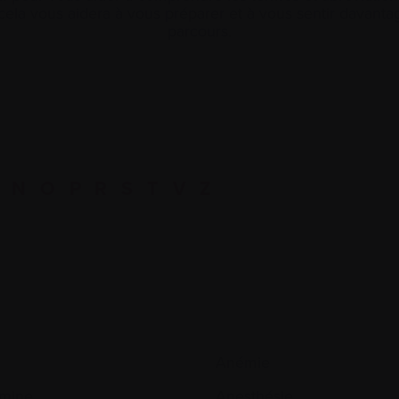
ela vous aidera à vous préparer et à vous sentir davan
parcours.
N
O
P
R
S
T
V
Z
Anémie
mine
Anesthésie