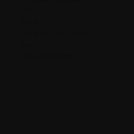
Arthrite
s
Aspiration
Aspiration de moelle osseuse
es):
Asymptomatique
Azote uréique sanguin