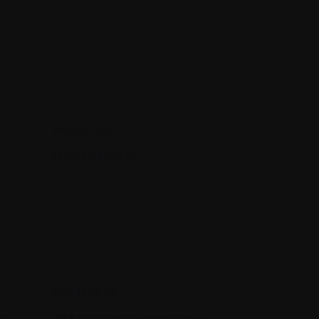
Hormones
Hypercalcémie
Interleukine
se
IRM (résistance magnétique