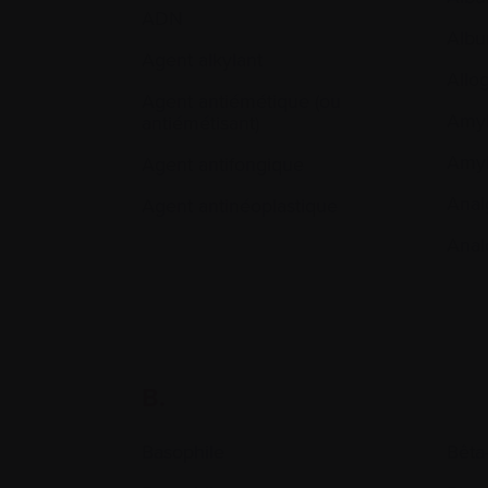
ADN
Albu
Agent alkylant
Allo
Agent antiémétique (ou
Amyl
antiémétisant)
Amyl
Agent antifongique
Anal
Agent antinéoplastique
Anal
B.
Basophile
Bêta