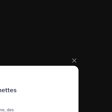
use
Créatinine
Cryconservation
Cycle
Cyphoplastie par ballonnet
hettes
Cytogénétique
Cytokine
me, des