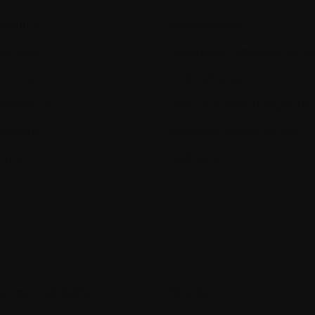
minurie
Angiogénèse
génique
Anomalies cytogénétique
oïdose
Antibiotiques
oïdose AL
Anticorps (immunoglobulin
gésique
Anticorps monoclonaux
ogue
Antigène
-2 microglobuline:
Biopsie