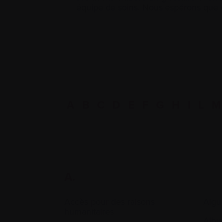
équipe de soins. Nous espérons que c
A
B
C
D
E
F
G
H
I
L
M
A.
Accès pour des raisons
Aigu
humanitaires
Albu