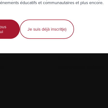
nements éducatifs et communautaires et plus encore.
iothérapie
Corticostéroïdes
ous
Je suis déjà inscrit(e)
ui
améthasone
Dialyse
nostic
Diétetistes agréés
yse
Différenciation cellulaire