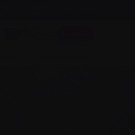
s de
Taille du
A
A
EN
A
texte:
Donner
Connexion
liquer
Science et recherche