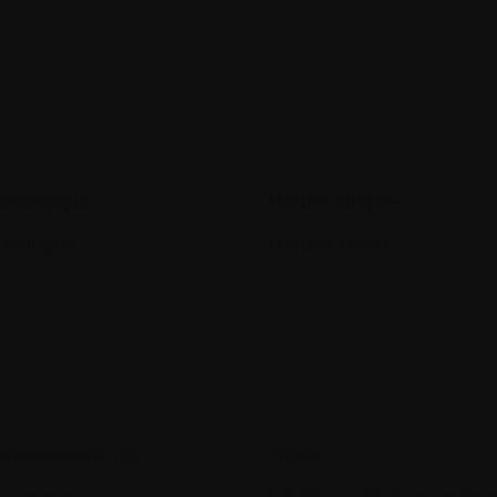
tologique
Herpes simplex
atologue
Herpès zoster
noglobuline (Ig)
Inhiber
nosuppression
Inhibiteurs de l’angiogénè