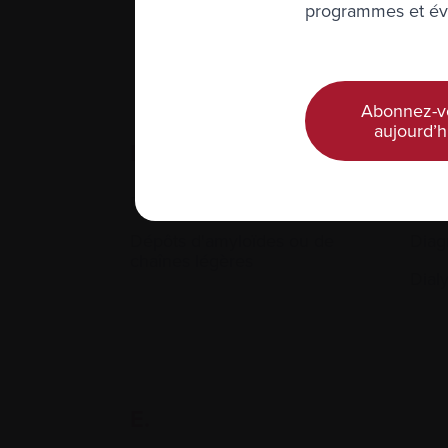
programmes et évé
Chim
Abonnez-v
aujourd’h
D.
Délétions
Dex
Dépôts d'amyloïdes ou de
Diag
chaînes légères
Dial
E.