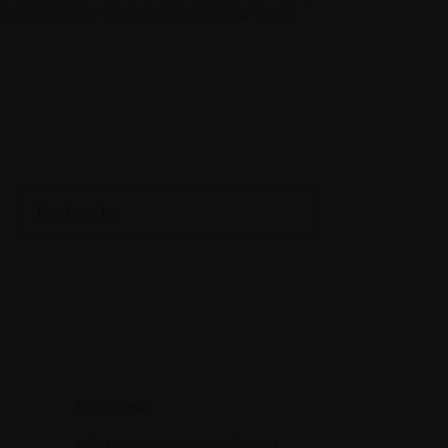
tage autonome à chaque étape de votre
Apoptose
ARN (acide ribonucléique)