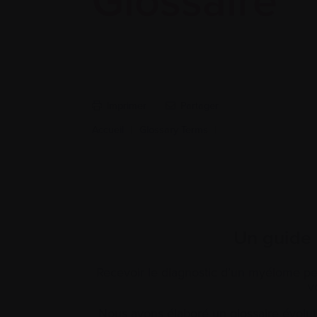
Glossaire
Imprimer
Partager
Accueil
|
Glossary Terms
|
Un guide 
Recevoir le diagnostic d’un myélome peut
v
Nous avons élaboré un glossaire évoluti