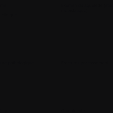
yme
Examen du squelette (étu
métastatique)
 clinique
ture pathologique
Fractures par tassement
tique
Granulocyte