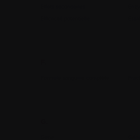
Effets secondaires
Enz
Efficacité potentielle
Essai
F.
Formule sanguine complète
Frac
G.
Gène
Géné