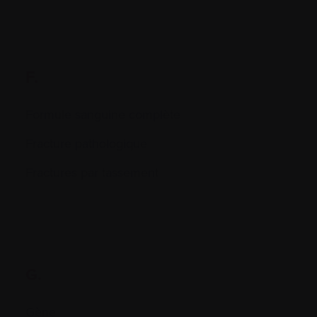
F.
Formule sanguine complète
Fracture pathologique
Fractures par tassement
G.
Gène