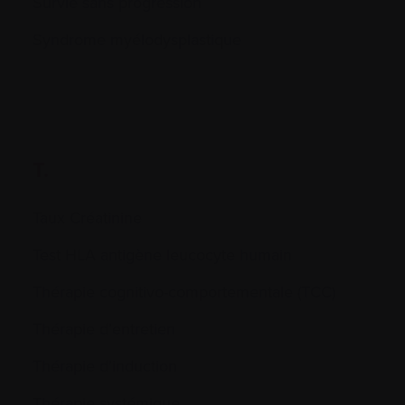
Survie sans progression
Syndrome myélodysplastique
T.
Taux Créatinine
Test HLA antigène leucocyte humain
Thérapie cognitivo-comportementale (TCC)
Thérapie d’entretien
Thérapie d’induction
Thérapie systémique