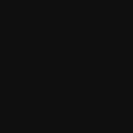
Classification
Clinique
Consentement éclairé
Corticostéroïdes
Créatinine
Cryconservation
Cycle
Cyphoplastie par ballonnet
Cytogénétique
Cytokine
Cytokines