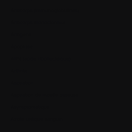
Anticorps (immunoglobulines):
Anticorps monoclonaux
Antigène
Apoptose
ARN (acide ribonucléique)
Arthrite
Aspiration
Aspiration de moelle osseuse
Asymptomatique
Azote uréique sanguin