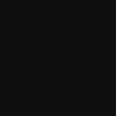
Nous avons élaboré un glossaire évolutif pour
vous aider à comprendre les termes et
abréviations utilisés par les professionnels de
votre équipe de soins. Nous espérons que cela
vous aidera à vous préparer et à vous sentir
davantage autonome à chaque étape de votre
parcours.
A
B
C
D
E
F
G
H
I
L
M
N
O
P
R
S
T
V
Z