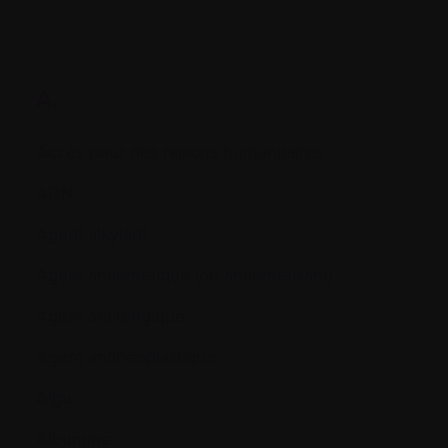
A.
Accès pour des raisons humanitaires
ADN
Agent alkylant
Agent antiémétique (ou antiémétisant)
Agent antifongique
Agent antinéoplastique
Aigu
Albumine