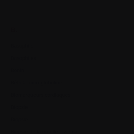
B.
Basophile
Basophiles
Bénin
Bêta-2 microglobuline:
Biomarqueurs cardiaques
Biopsie
Biopsie
Biopsie de la moelle osseuse