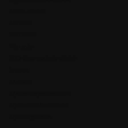
Moelle osseuse
Molécule
Monoclonal
Monocyte
MTD (dose maximale tolérée)
Myeloid
Myéloïde
Myélome asymptomatique
Myelome de Bence-Jones
Myélosuppression