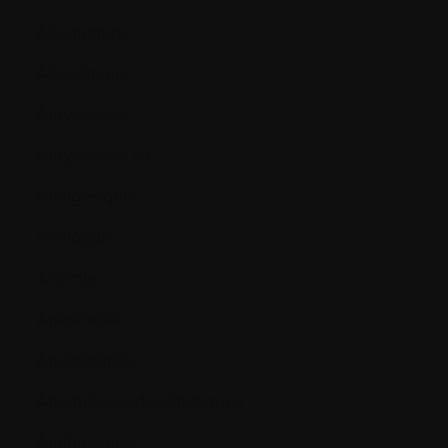
Albuminurie
Allogénique
Amyloïdose
Amyloïdose AL
Analgésique
Analogue
Anémie
Anesthésie
Angiogénèse
Anomalies cytogénétiques
Antibiotiques