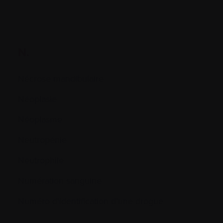
N.
Nécrose mandibulaire
Néoplasie
Néoplasme
Neutropénie
Neutrophile
Numération sanguine
Numéro d'identification d'une drogue