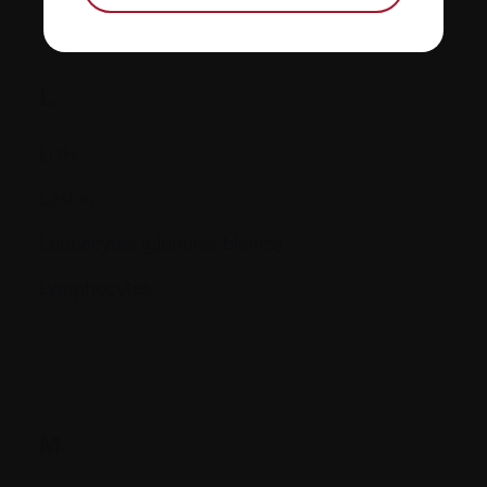
L.
LDH
Lésion
Leucocytes (globules blancs)
Lymphocytes
M.