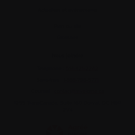
Actualités et événements
Plan du site
Glossaire
Nous joindre
Téléphone :
514-421‑2242
Sans-frais :
1-888-798‑5771
Courriel :
contact@myelome.ca
1255 TransCanada, Suite 160
Dorval, QC H9P
2V4