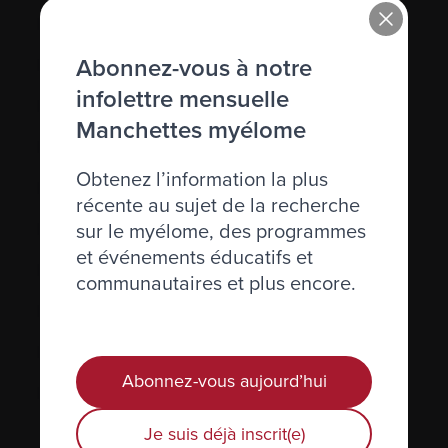
Immunoglobuline (Ig)
Abonnez-vous à notre
Immunosuppression
infolettre mensuelle
Immunothérapie
Manchettes myélome
Incidence
Obtenez l’information la plus
Inhiber
récente au sujet de la recherche
Inhibiteurs de l’angiogénèse
sur le myélome, des programmes
et événements éducatifs et
Injection
communautaires et plus encore.
Interféron
Interleukine
Abonnez-vous aujourd’hui
IRM (résistance magnétique imagée)
Je suis déjà inscrit(e)