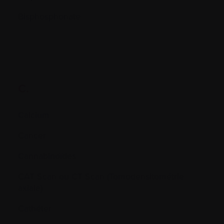
Bisphosphonate
C.
Calcium
Cancer
Cannabinoïdes
CAT Scan ou CT Scan (Tomodensitométrie
axiale)
Cathéter