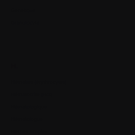
Génétique
Granulocyte
H.
Hématies (érythrocytes)
Hématocrite (Hct)
Hématologique
Hématologue
Herpes simplex