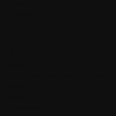
Ostéoïde
Ostéoporose
P.
Perfusion
PET Scan (tomographie d’émission par neutron)
Placebo
Plaquette
Plasmaphérèse