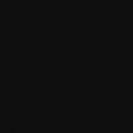
Plasmocytes
Pompe à perfusion
Précancéreux
Prolifération cellulaire
Pronostic
Protéines M (pic monoclonal)
Protéinurie de Bence-Jones
Protocole
R.