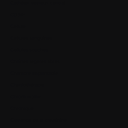
Cathéter veineux central
CD34+
Cellule
Cellules sanguines
Cellules souches
Chaînes légères libres
Chambre implantable
Chimiothérapie
Chromosome
Chronique
Clairance de la créatinine