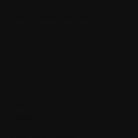
Magroglobulinémie de Waldenström
Maladie du greffon contre l’hôte (GVHD)
Maladie progressive
maladie résiduelle minimale
Maladie stable
Malin
Marqueur de tumeur
MDR (résistance à plusieurs médicaments)
Mélanome
Métastaser
MGUS (Gammapathie Monoclonale de
Signification Indéterminée)