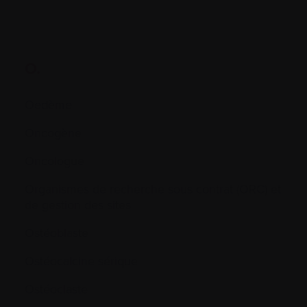
O.
Oedème
Oncogène
Oncologue
Organismes de recherche sous contrat (ORC) et
de gestion des sites
Ostéoblaste
Ostéocalcine sérique
Ostéoclaste