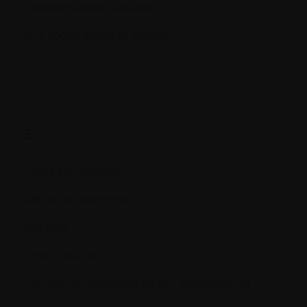
Différenciation cellulaire
DLT (Dose limitante toxique)
E.
Effets secondaires
Efficacité potentielle
Enzyme
Essai clinique
Examen du squelette (étude métastatique)