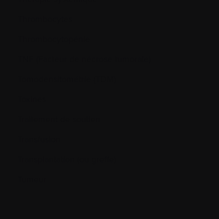
Thrombocytes
Thrombocytopénie
TNF (Facteur de nécrose tumorale)
Tomodensitométrie (TDM)
Toxines
Traitement de soutien
Transfusion
Transplantation (ou greffe)
Tumeur