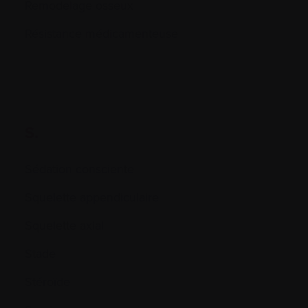
Remodelage osseux
Résistance médicamenteuse
S.
Sédation consciente
Squelette appendiculaire
Squelette axial
Stade
Stéroïde