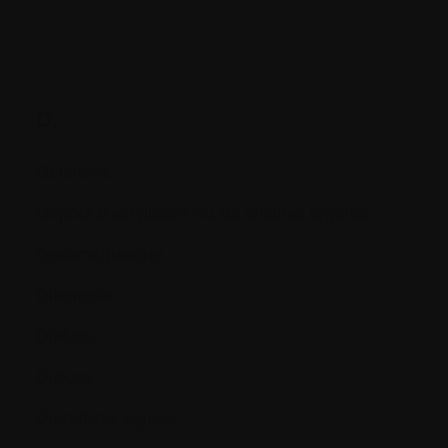
D.
Délétions
Dépôts d'amyloïdes ou de chaînes légères
Dexaméthasone
Diagnostic
Dialyse
Dialyse
Diétetistes agréés