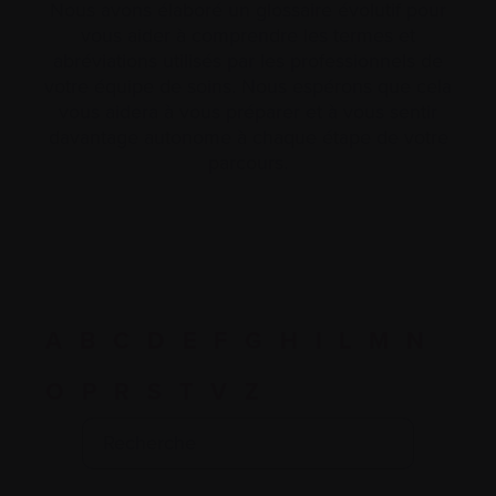
Nous avons élaboré un glossaire évolutif pour
vous aider à comprendre les termes et
abréviations utilisés par les professionnels de
votre équipe de soins. Nous espérons que cela
vous aidera à vous préparer et à vous sentir
davantage autonome à chaque étape de votre
parcours.
A
B
C
D
E
F
G
H
I
L
M
N
O
P
R
S
T
V
Z