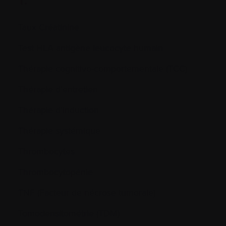
T.
Taux Créatinine
Test HLA antigène leucocyte humain
Thérapie cognitivo-comportementale (TCC)
Thérapie d’entretien
Thérapie d’induction
Thérapie systémique
Thrombocytes
Thrombocytopénie
TNF (Facteur de nécrose tumorale)
Tomodensitométrie (TDM)