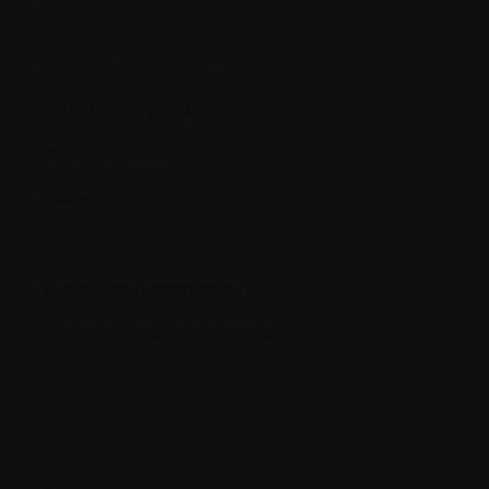
S.
Sédation consciente
Squelette appendiculaire
Squelette axial
Stade
Stéroïde
Survie sans progression
Syndrome myélodysplastique