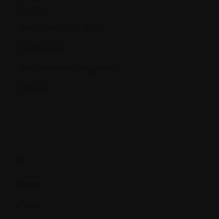
Toxines
Traitement de soutien
Transfusion
Transplantation (ou greffe)
Tumeur
V.
Vaccin
Virus