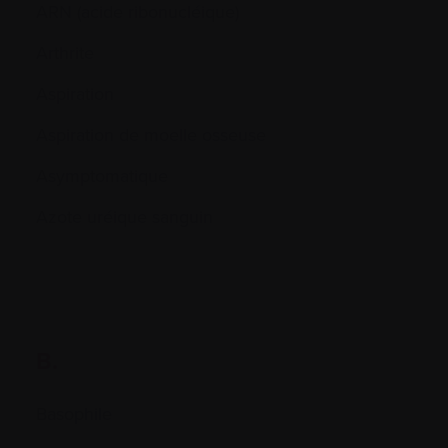
ARN (acide ribonucléique)
Arthrite
Aspiration
Aspiration de moelle osseuse
Asymptomatique
Azote uréique sanguin
B.
Basophile