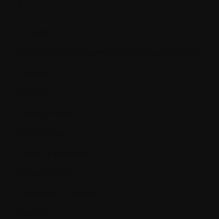
P.
Perfusion
PET Scan (tomographie d’émission par neutron)
Placebo
Plaquette
Plasmaphérèse
Plasmocytes
Pompe à perfusion
Précancéreux
Prolifération cellulaire
Pronostic