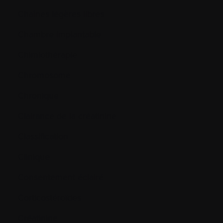
Chaînes légères libres
Chambre implantable
Chimiothérapie
Chromosome
Chronique
Clairance de la créatinine
Classification
Clinique
Consentement éclairé
Corticostéroïdes
Créatinine