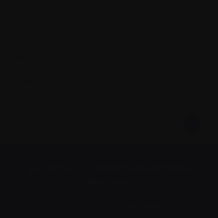
Z.
Zona
S’abonner à l’infolettre Manchettes
Myélome.
Nous respectons votre
vie privée
.