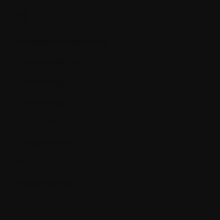
H.
Hématies (érythrocytes)
Hématocrite (Hct)
Hématologique
Hématologue
Herpes simplex
Herpès zoster
Hormones
Hypercalcémie