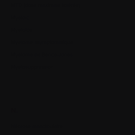
MTD (dose maximale tolérée)
Myeloid
Myéloïde
Myélome asymptomatique
Myelome de Bence-Jones
Myélosuppression
N.
Nécrose mandibulaire