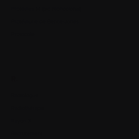
Protéines M (pic monoclonal)
Protéinurie de Bence-Jones
Protocole
R.
Radiologue
Radiothérapie
Rayon X
Recrutement