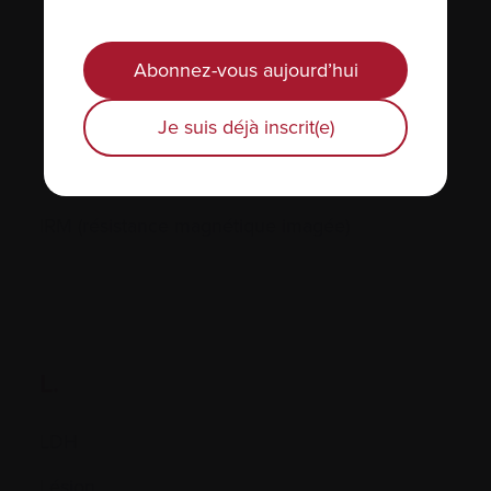
Inhiber
Inhibiteurs de l’angiogénèse
Abonnez-vous aujourd’hui
Injection
Je suis déjà inscrit(e)
Interféron
Interleukine
IRM (résistance magnétique imagée)
L.
LDH
Lésion