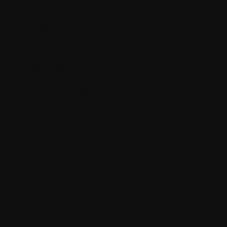
Néoplasie
Néoplasme
Neutropénie
Neutrophile
Numération sanguine
Numéro d'identification d'une drogue
O.
Oedème