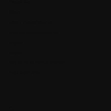
Basophiles
Bénin
Bêta-2 microglobuline:
Biomarqueurs cardiaques
Biopsie
Biopsie
Biopsie de la moelle osseuse
Bisphosphonate
C.