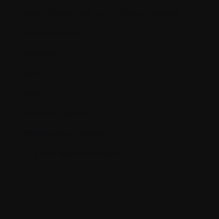
Dépôts d'amyloïdes ou de chaînes légères
Dexaméthasone
Diagnostic
Dialyse
Dialyse
Diétetistes agréés
Différenciation cellulaire
DLT (Dose limitante toxique)