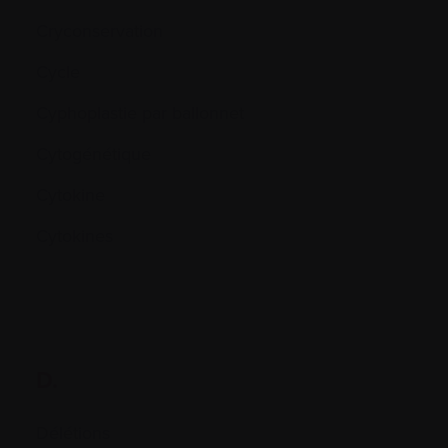
Cryconservation
Cycle
Cyphoplastie par ballonnet
Cytogénétique
Cytokine
Cytokines
D.
Délétions