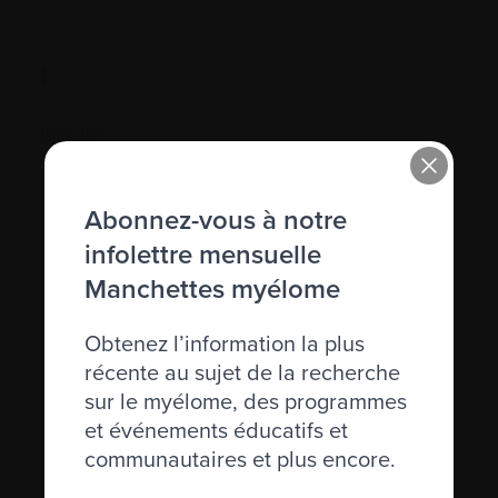
I.
IgD, IgE
IgM
Abonnez-vous à notre
Immunodéficience
infolettre mensuelle
Immunofixation
Manchettes myélome
Immunoglobuline (Ig)
Obtenez l’information la plus
Immunosuppression
récente au sujet de la recherche
sur le myélome, des programmes
Immunothérapie
et événements éducatifs et
Incidence
communautaires et plus encore.