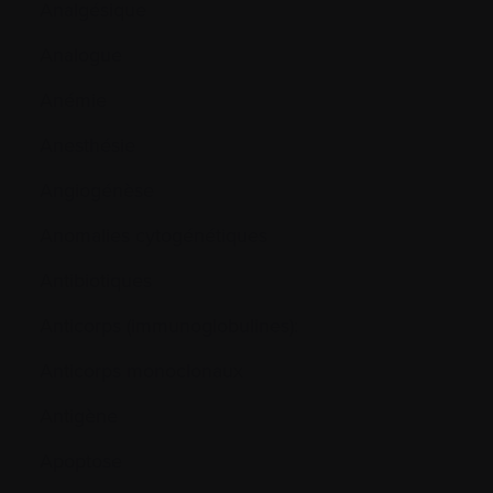
Analgésique
Analogue
Anémie
Anesthésie
Angiogénèse
Anomalies cytogénétiques
Antibiotiques
Anticorps (immunoglobulines):
Anticorps monoclonaux
Antigène
Apoptose