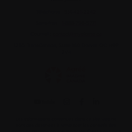
Téléphone :
514-421‑2242
Sans-frais :
1-888-798‑5771
Courriel :
contact@myelome.ca
1255 TransCanada, Suite 160
Dorval, QC H9P
2V4
Les informations contenues dans ce site web ne
sont pas destinées à remplacer les conseils des
membres de votre équipe médicale. C’est à eux qu’il