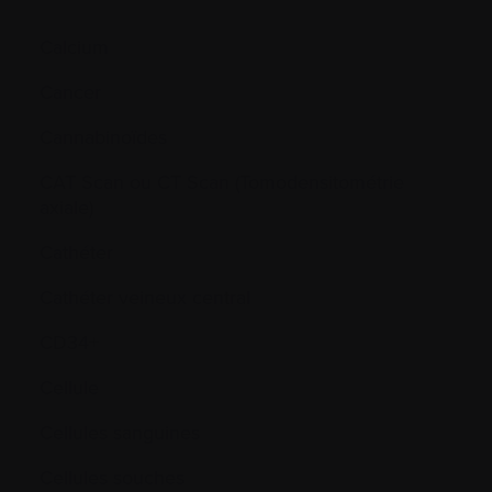
Calcium
Cancer
Cannabinoïdes
CAT Scan ou CT Scan (Tomodensitométrie
axiale)
Cathéter
Cathéter veineux central
CD34+
Cellule
Cellules sanguines
Cellules souches