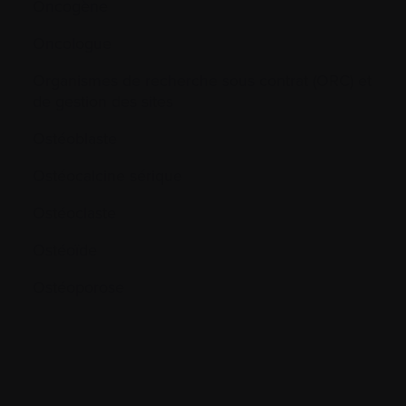
Oncogène
Oncologue
Organismes de recherche sous contrat (ORC) et
de gestion des sites
Ostéoblaste
Ostéocalcine sérique
Ostéoclaste
Ostéoïde
Ostéoporose