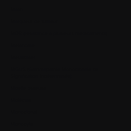
Malin
Marqueur de tumeur
MDR (résistance à plusieurs médicaments)
Mélanome
Métastaser
MGUS (Gammapathie Monoclonale de
Signification Indéterminée)
Moelle osseuse
Molécule
Monoclonal
Monocyte