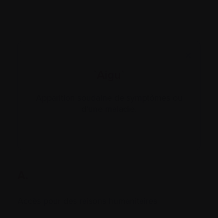
X
`Aigu`
Apparition soudaine de symptômes ou
d’une maladie.
A.
Accès pour des raisons humanitaires