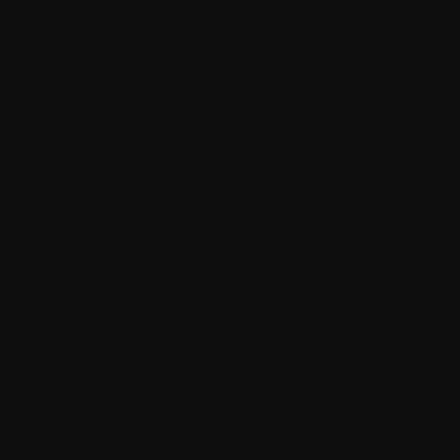
ADN
Agent alkylant
Agent antiémétique (ou antiémétisant)
Agent antifongique
Agent antinéoplastique
Aigu
Albumine
Albuminurie
Allogénique
Amyloïdose
Amyloïdose AL