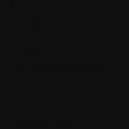
E.
Effets secondaires
Efficacité potentielle
Enzyme
Essai clinique
Examen du squelette (étude métastatique)
F.
Formule sanguine complète