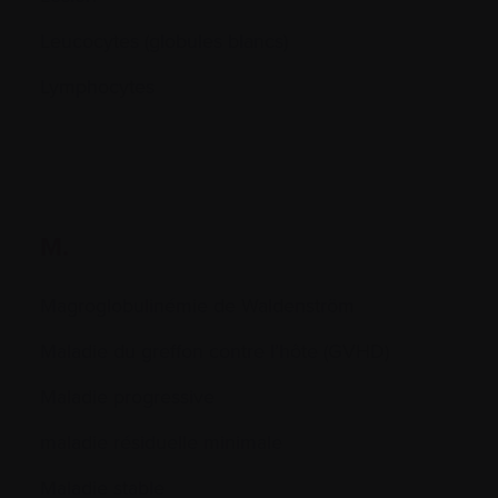
Leucocytes (globules blancs)
Lymphocytes
M.
Magroglobulinémie de Waldenström
Maladie du greffon contre l’hôte (GVHD)
Maladie progressive
maladie résiduelle minimale
Maladie stable