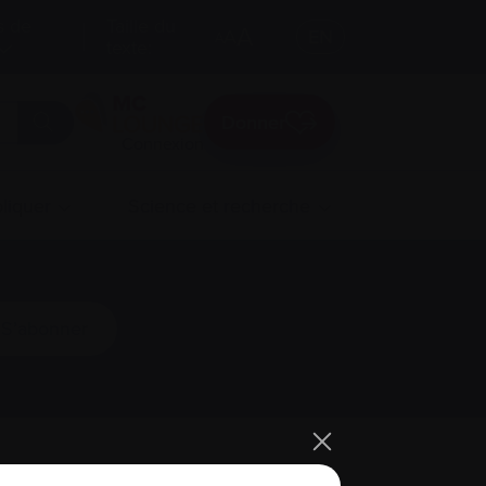
s de
Taille du
A
A
EN
A
texte:
Donner
Connexion
liquer
Science et recherche
S’abonner