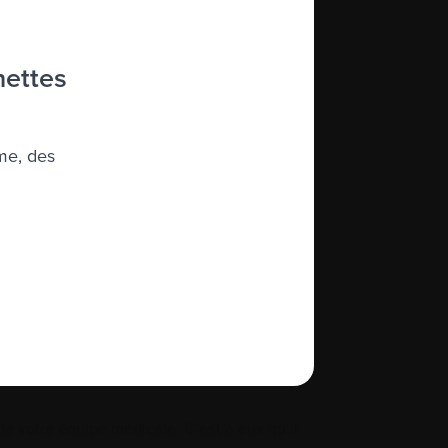
À propos de nous
hettes
quité, diversité et inclusion
me, des
Glossaire
Plan du site
 votre équipe médicale. C’est à eux qu’il