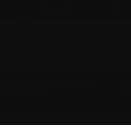
et
Professionnels de la
À propo
santé
nous
LigneInfo
 un myélome
Devenir proche aidant
S’imp
à l’infolettre Manchettes Myélome.
ons votre
vie privée
.