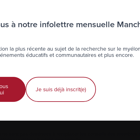
Diagnostic récent
s à notre infolettre mensuelle Manc
Actualités et événements
É
Professionnels de la santé
ion la plus récente au sujet de la recherche sur le myélo
nements éducatifs et communautaires et plus encore.
ous
Je suis déjà inscrit(e)
ui
 ne sont pas destinées à remplacer les conseils des membres de
tions sur votre situation personnelle.