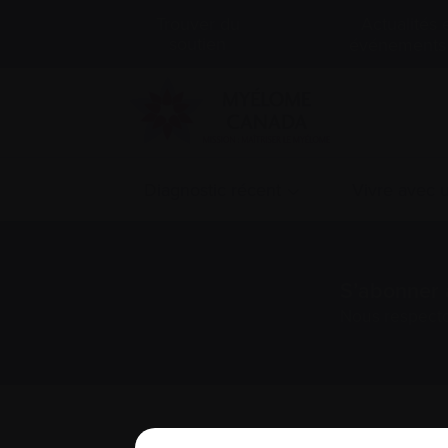
Actualités 
Trouver du
soutien
événements
Diagnostic récent
Vivre avec
S’abonner 
Nous respect