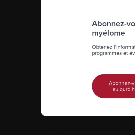
Abonnez-vou
myélome
Obtenez l’informat
Nous joindre
programmes et évé
Téléphone :
514-421‑2242
Sans-frais :
1-888-798‑5771
Abonnez-v
Courriel :
contact@myelome.ca
aujourd’h
1255 TransCanada, Suite 160
Dorval, QC H9P 2V4
Les informations contenues dans ce site web
convient de s’adresser si vous avez des ques