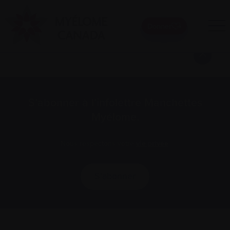
Donner
Pagination
1
2
Next »
des
publications
S’abonner à l’infolettre Manchettes
Myélome.
Nous respectons votre
vie privée
.
S’abonner