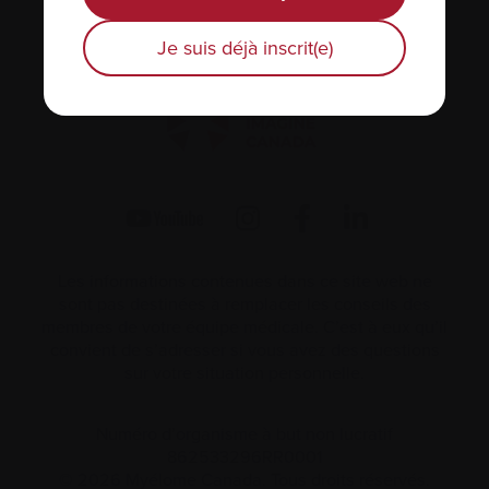
1255 TransCanada, Suite 160
Dorval, QC H9P
2V4
Je suis déjà inscrit(e)
Les informations contenues dans ce site web ne
sont pas destinées à remplacer les conseils des
membres de votre équipe médicale. C’est à eux qu’il
convient de s’adresser si vous avez des questions
sur votre situation personnelle.
Numéro d’organisme à but non lucratif
862533296RR0001
© 2026 Myélome Canada. Tous droits réservés.