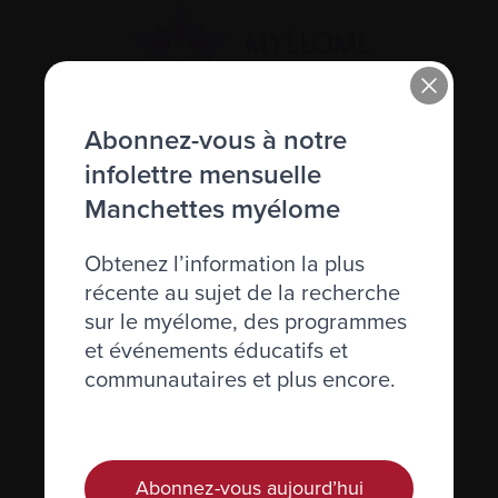
Abonnez-vous à notre
Actualités et événements
infolettre mensuelle
Manchettes myélome
Plan du site
Obtenez l’information la plus
Glossaire
récente au sujet de la recherche
sur le myélome, des programmes
Nous joindre
et événements éducatifs et
communautaires et plus encore.
Téléphone :
514-421‑2242
Sans-frais :
1-888-798‑5771
Courriel :
contact@myelome.ca
Abonnez-vous aujourd’hui