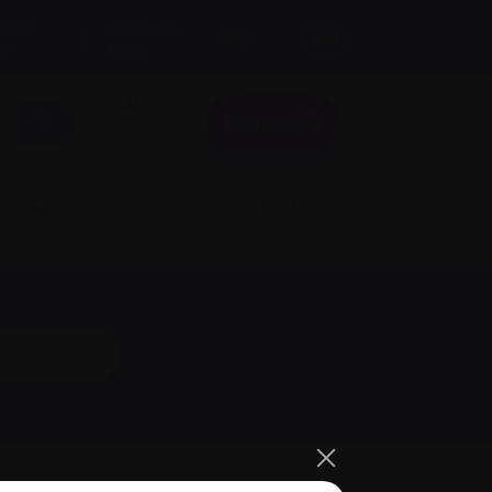
s de
Taille du
A
A
EN
A
texte:
Donner
Connexion
liquer
Science et recherche
S’abonner