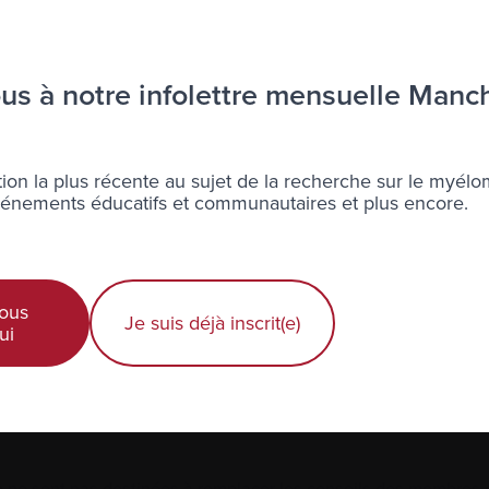
Diagnostic récent
s à notre infolettre mensuelle Manc
Actualités et événements
É
Professionnels de la santé
ion la plus récente au sujet de la recherche sur le myélo
nements éducatifs et communautaires et plus encore.
ous
Je suis déjà inscrit(e)
ui
 ne sont pas destinées à remplacer les conseils des membres de