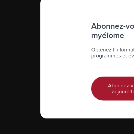
Abonnez-vou
myélome
Obtenez l’informat
Nous joindre
programmes et évé
Téléphone :
514-421‑2242
Sans-frais :
1-888-798‑5771
Abonnez-v
Courriel :
contact@myelome.ca
aujourd’h
1255 TransCanada, Suite 160
Dorval, QC H9P 2V4
Les informations contenues dans ce site web