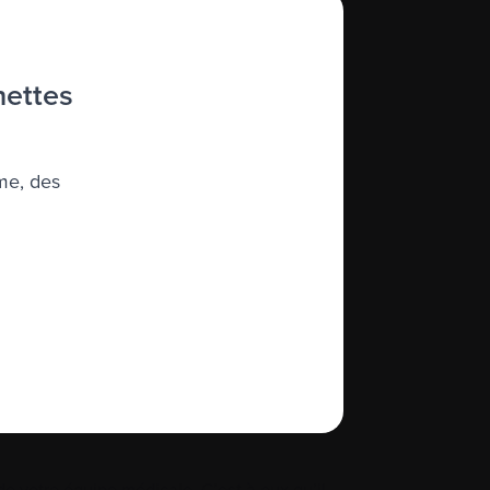
À propos de nous
hettes
quité, diversité et inclusion
me, des
Glossaire
Plan du site
 votre équipe médicale. C’est à eux qu’il