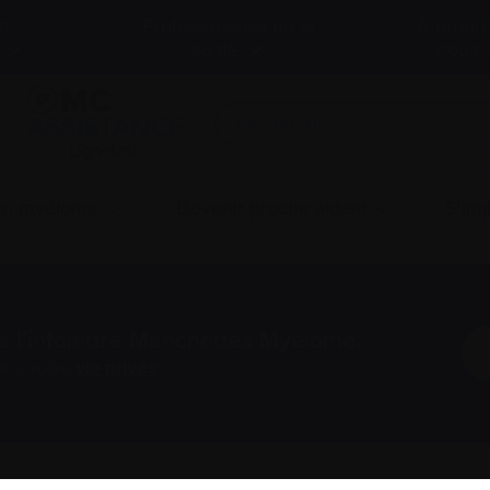
et
Professionnels de la
À propo
santé
nous
LigneInfo
 un myélome
Devenir proche aidant
S’imp
à l’infolettre Manchettes Myélome.
ons votre
vie privée
.