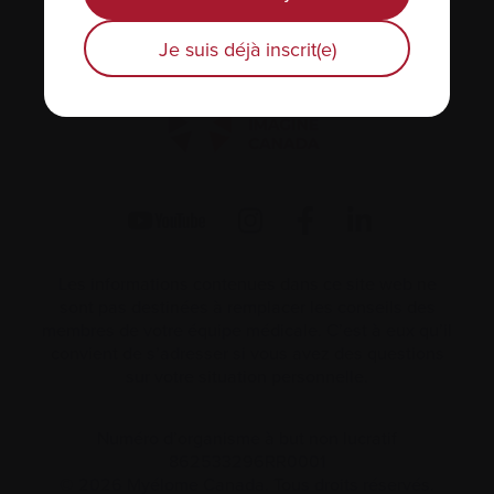
1255 TransCanada, Suite 160
Dorval, QC H9P
2V4
Je suis déjà inscrit(e)
Les informations contenues dans ce site web ne
sont pas destinées à remplacer les conseils des
membres de votre équipe médicale. C’est à eux qu’il
convient de s’adresser si vous avez des questions
sur votre situation personnelle.
Numéro d’organisme à but non lucratif
862533296RR0001
© 2026 Myélome Canada. Tous droits réservés.