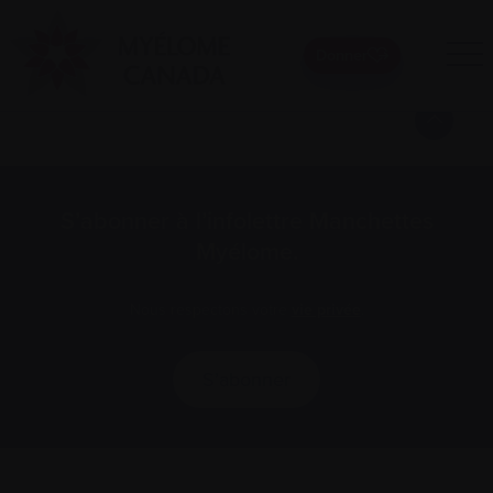
Donner
Pagination
1
2
3
…
19
Next »
des
publications
S’abonner à l’infolettre Manchettes
Myélome.
Nous respectons votre
vie privée
.
S’abonner