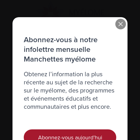
Abonnez-vous à notre
Actualités et événements
infolettre mensuelle
Manchettes myélome
Plan du site
Obtenez l’information la plus
Glossaire
récente au sujet de la recherche
sur le myélome, des programmes
Nous joindre
et événements éducatifs et
communautaires et plus encore.
Téléphone :
514-421‑2242
Sans-frais :
1-888-798‑5771
Courriel :
contact@myelome.ca
Abonnez-vous aujourd’hui