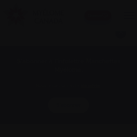
Donner
Pagination
1
2
3
…
5
Next »
des
publications
S’abonner à l’infolettre Manchettes
Myélome.
Nous respectons votre
vie privée
.
S’abonner