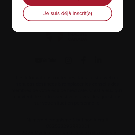
1255 TransCanada, Suite 160
Dorval, QC H9P
2V4
Je suis déjà inscrit(e)
Les informations contenues dans ce site web ne
sont pas destinées à remplacer les conseils des
membres de votre équipe médicale. C’est à eux qu’il
convient de s’adresser si vous avez des questions
sur votre situation personnelle.
Numéro d’organisme à but non lucratif
862533296RR0001
© 2026 Myélome Canada. Tous droits réservés.