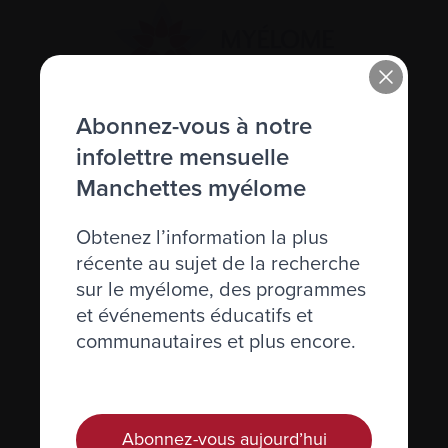
Abonnez-vous à notre
Actualités et événements
infolettre mensuelle
Manchettes myélome
Plan du site
Obtenez l’information la plus
Glossaire
récente au sujet de la recherche
sur le myélome, des programmes
Nous joindre
et événements éducatifs et
communautaires et plus encore.
Téléphone :
514-421‑2242
Sans-frais :
1-888-798‑5771
Courriel :
contact@myelome.ca
Abonnez-vous aujourd’hui