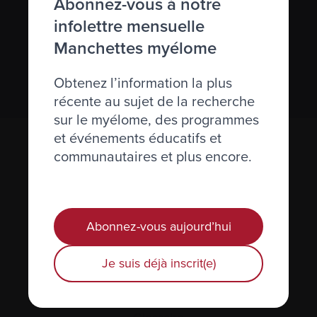
Abonnez-vous à notre
infolettre mensuelle
Nous respectons votre
vie privée
.
Manchettes myélome
S’abonner
Obtenez l’information la plus
récente au sujet de la recherche
sur le myélome, des programmes
et événements éducatifs et
communautaires et plus encore.
Abonnez-vous aujourd’hui
Actualités et événements
Je suis déjà inscrit(e)
Plan du site