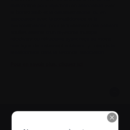
mafodotine pour injection) en association avec
le bortézomib et la dexaméthasone, ou en
association avec la pomalidomide et la
dexaméthasone, pour le traitement des patients
adultes atteints d’un myélome multiple
récidivant ou réfractaire ayant reçu au moins
une ligne de traitement antérieur, y compris la
lénalidomide dans la seconde association.
Pour en savoir plus, cliquez ici
S’abonner à l’infolettre Manchettes
Myélome.