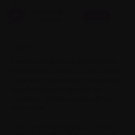
Donner
23 juillet 2025
L’emploi de Blenrep (bélantamab
mafodotine) approuvé au Canada
dans des traitements d’association
chez les patients atteints de
myélome multiple récidivant ou
réfractaire
GSK a annoncé aujourd’hui que Santé Canada
a approuvé l’emploi de
Blenrep
(bélantamab