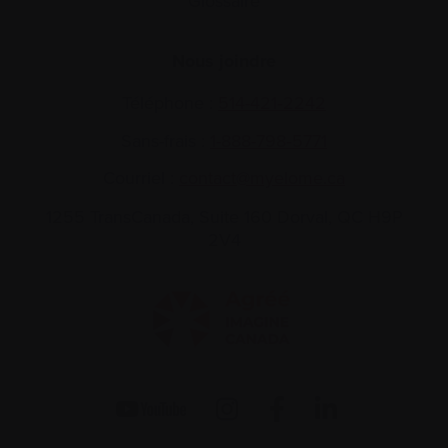
Glossaire
Nous joindre
Téléphone :
514-421‑2242
Sans-frais :
1-888-798‑5771
Courriel :
contact@myelome.ca
1255 TransCanada, Suite 160
Dorval, QC H9P
2V4