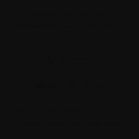
Sans-frais :
1-888-798‑5771
Courriel :
contact@myelome.ca
1255 TransCanada, Suite 160
Dorval, QC H9P
2V4
Les informations contenues dans ce site web ne
sont pas destinées à remplacer les conseils des
membres de votre équipe médicale. C’est à eux qu’il
convient de s’adresser si vous avez des questions
sur votre situation personnelle.