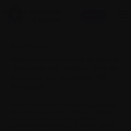
Donner
16 janvier 2025
Myélome Canada s’unit au Service
Info-cancer pour bonifier l’offre de
soutien de son programme MC
Assistance
Myélome Canada et la
Fondation québécoise
du cancer
unissent leurs forces pour faciliter
l’accès au soutien pour les personnes
francophones touchées par le cancer. Chaque