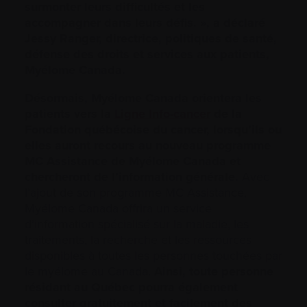
surmonter leurs difficultés et les
accompagner dans leurs défis. », a déclaré
Jessy Ranger, directrice, politiques de santé,
défense des droits et services aux patients,
Myélome Canada.
Désormais, Myélome Canada orientera les
patients vers la
Ligne Info-cancer
de la
Fondation québécoise du cancer, lorsqu’ils ou
elles auront recours au nouveau programme
MC Assistance de Myélome Canada et
chercheront de l’information générale.
Avec
l’ajout de son programme MC Assistance,
Myélome Canada offrira un service
d’information spécialisé sur la maladie, les
traitements, la recherche et les ressources
disponibles à toutes les personnes touchées par
le myélome au Canada.
Ainsi, toute personne
résidant au Québec pourra également
consulter gratuitement et facilement des