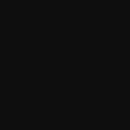
jour, 11 Canadiens reçoivent un diagnostic de
myélome multiple, la deuxième forme de
cancer du sang la plus répandue.
Ce
partenariat vise à assurer qu’encore plus de
personnes
,
atteintes par un myélome multiple
ou un proche, reçoivent le soutien, les
ressources et l’information dont elles ont
besoin
pour mieux vivre avec la maladie.
« Lorsqu’un diagnostic de myélome est posé,
les informations relatives à la maladie et à sa
prise en charge peuvent être
décourageantes. Notre partenariat avec la
Fondation québécoise du cancer nous aidera
à offrir des réponses personnalisées aux
résidents du Québec, et ce gratuitement. En
travaillant ensemble et en combinant
l’expertise de nos deux services
d’information, nous pourrons aider davantage
de personnes touchées par le myélome à