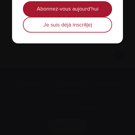
Fondation québécoise du cancer.
Abonnez-vous aujourd’hui
Pour compléter une requête de service
d’information du programme MC Assistance,
Je suis déjà inscrit(e)
cliquez ici
.
S’abonner à l’infolettre Manchettes
Myélome.
Nous respectons votre
vie privée
.
S’abonner