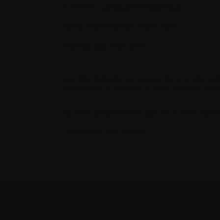
Courriel :
contact@myelome.ca
1255 TransCanada, Suite 160
Dorval, QC H9P 2V4
Les informations contenues dans ce site web
convient de s’adresser si vous avez des ques
Numéro d’organisme à but non lucratif 86
Paramètres des cookies