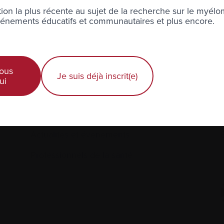
à l’infolettre Manchettes Myélome.
ion la plus récente au sujet de la recherche sur le myélo
nements éducatifs et communautaires et plus encore.
ons votre
vie privée
.
ous
Je suis déjà inscrit(e)
ui
Diagnostic récent
Actualités et événements
É
Professionnels de la santé