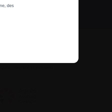
me, des
S’abonner
À propos de nous
quité, diversité et inclusion