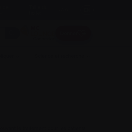
s de
Taille du
A
A
EN
A
texte:
Donner
Connexion
liquer
Science et recherche
uvant le traitement pour les patients