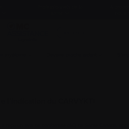
et
Professionnels de la
À propo
santé
nous
LigneInfo
 un myélome
Devenir proche aidant
S’imp
de l’indication du CARVYKTI
a reçu un avis de conformité (AC) de Santé Canada, appro