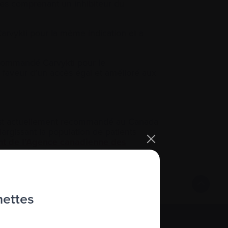
ures comprenant un inhibiteur du
vykti pour la même indication et a
recommandé Carvykti pour le
faveur d’un accès égal et amélioré aux
 est actuellement recommandé au Canada
argissant la population de patients
t de l’Agence canadienne des
T pour les Canadiens atteints de
hettes