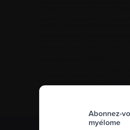
atteints de myélome multiple récidivant/r
protéasome, un agent immunomodulateur, 
L’Agence des médicaments du Canada (A
décidé de recommander le rembourseme
Malheureusement, l’Institut national d’e
remboursément au Québec de cette indic
traitements comme Carvykti au Québec.
Lire la décision de l’INESSS
.
Carvykti est la seule thérapie cellula
et a été précédemment approuvé pour les 
admissibles à Carvykti,
l’approbation d
médicaments
représentent une étape imp
myélome.
Abonnez-vou
myélome