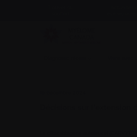
Actualités 
Trouver du
soutien
événements
Diagnostic récent
Vivre avec
19 décembre 2024
Décisions sur l’extension 
Le ciltacabtagene autoleucel (CARVYKTI) 