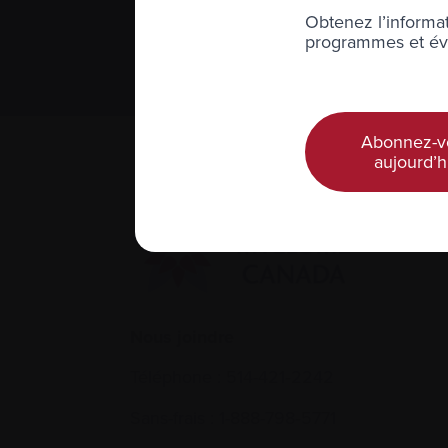
S’abonner 
Obtenez l’informat
programmes et évé
Nous respect
Abonnez-v
aujourd’h
Nous joindre
Téléphone :
514-421‑2242
Sans-frais :
1-888-798‑5771