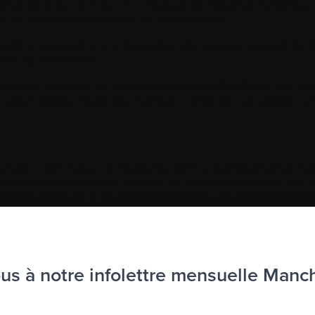
éfractaire qui ont reçu 1 à 3 lignes de traitement antérie
et qui sont réfractaires au lénalidomide.
MC) a procédé à une évaluation du remboursement de Car
nt du traitement.
xcellence en santé et services sociaux (INESSS) n’a pas 
ation élargie. Myélome Canada continuera de plaider en 
ire de type CAR T pour le myélome dont le remboursement
patients ayant reçu 3 lignes de traitement ou plus. En él
e Santé Canada
et
la recommandation de remboursemen
ortante vers l’amélioration de l’accès à la thérapie CAR 
s à notre infolettre mensuelle Manc