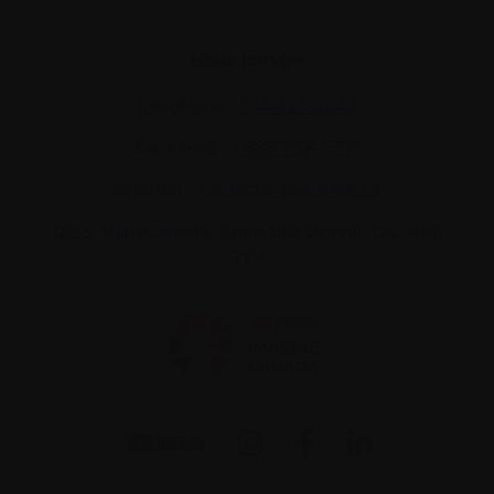
Nous joindre
Téléphone :
514-421‑2242
Sans-frais :
1-888-798‑5771
Courriel :
contact@myelome.ca
1255 TransCanada, Suite 160
Dorval, QC H9P
2V4