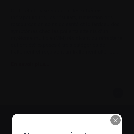
Cette étude vise à décrire les schémas
thérapeutiques, les résultats, l’utilisation des
ressources en soins de santé et le fardeau des
symptômes chez les patients atteints d’un
myélome multiple (MM) récidivant ou réfractaire
qui ont été exposés à trois catégories de
traitement et reçoivent un traitement ultérieur.
En savoir plus…
S’abonner à l’infolettre Manchettes
Myélome.