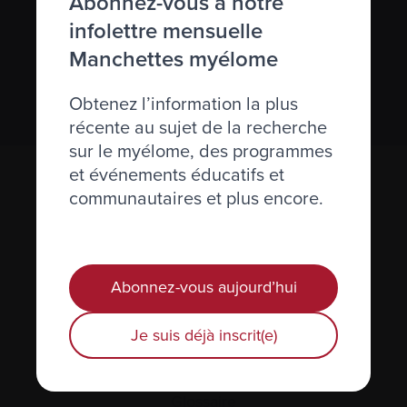
Abonnez-vous à notre
infolettre mensuelle
Nous respectons votre
vie privée
.
Manchettes myélome
S’abonner
Obtenez l’information la plus
récente au sujet de la recherche
sur le myélome, des programmes
et événements éducatifs et
communautaires et plus encore.
Abonnez-vous aujourd’hui
Actualités et événements
Je suis déjà inscrit(e)
Plan du site
Glossaire