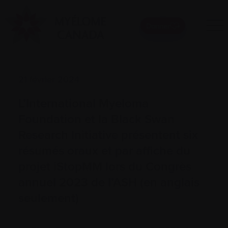
Donner
21 février 2024
L’International Myeloma
Foundation et la Black Swan
Research Initiative présentent six
résumés oraux et par affiche du
projet iStopMM lors du Congrès
annuel 2023 de l’ASH (en anglais
seulement)