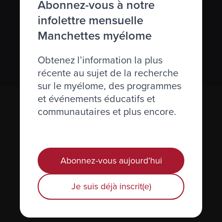
Abonnez-vous à notre
infolettre mensuelle
Nous respectons votre
vie privée
.
Manchettes myélome
S’abonner
Obtenez l’information la plus
récente au sujet de la recherche
sur le myélome, des programmes
et événements éducatifs et
communautaires et plus encore.
Abonnez-vous aujourd’hui
Actualités et événements
Je suis déjà inscrit(e)
Plan du site