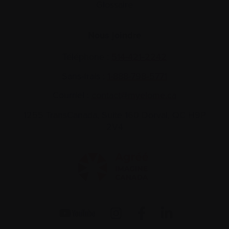
Glossaire
Nous joindre
Téléphone :
514-421‑2242
Sans-frais :
1-888-798‑5771
Courriel :
contact@myelome.ca
1255 TransCanada, Suite 160
Dorval, QC H9P
2V4