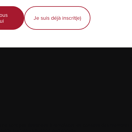
Diagnostic récent
ous
Je suis déjà inscrit(e)
ui
Actualités et événements
É
Professionnels de la santé
 ne sont pas destinées à remplacer les conseils des membres de
tions sur votre situation personnelle.