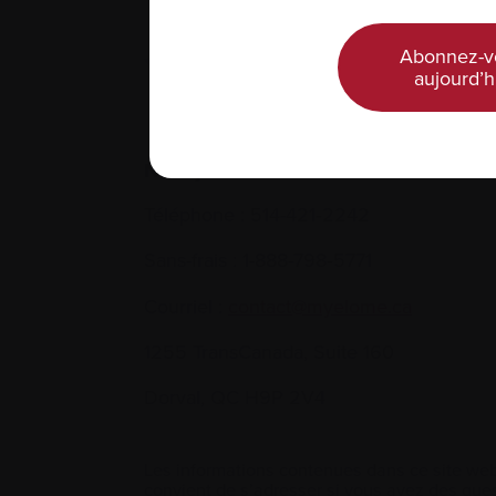
Abonnez-v
aujourd’h
Nous joindre
Téléphone :
514-421‑2242
Sans-frais :
1-888-798‑5771
Courriel :
contact@myelome.ca
1255 TransCanada, Suite 160
Dorval, QC H9P 2V4
Les informations contenues dans ce site web
convient de s’adresser si vous avez des ques