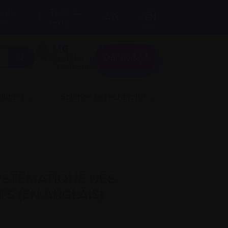
s de
Taille du
A
A
EN
A
texte:
Donner
Connexion
liquer
Science et recherche
SYSTÉMATIQUE DES
S (EN ANGLAIS)