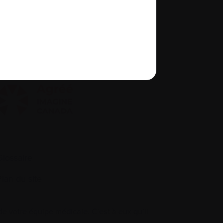
À propos de nous
quité, diversité et inclusion
Glossaire
Plan du site
 votre équipe médicale. C’est à eux qu’il