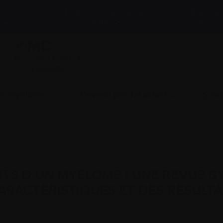
et
Professionnels de la
À propo
santé
nous
LigneInfo
 un myélome
Devenir proche aidant
S’imp
NTS D’UN MYÉLOME : UNE REVUE 
ARACTÉRISTIQUES ET DES RÉSULTAT