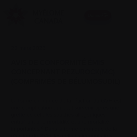
Donner
22 mars 2023
AVIS DE CONFORMITÉ ÉMIS
CONCERNANT REZUROCK(MC)
(COMPRIMÉS DE BÉLUMOSUDIL)
La forme chronique de la réaction du GVH est
une complication qui peut survenir après une
greffe de cellules souches allogéniques,
entraînant une morbidité et une mortalité
2
importantes.
Dans la forme chronique de la
réaction du GVH, les cellules immunitaires