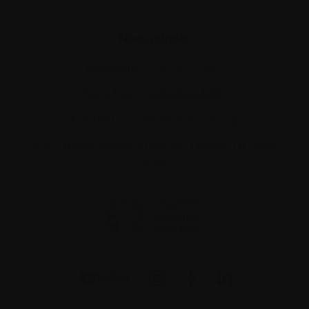
Nous joindre
Téléphone :
514-421‑2242
Sans-frais :
1-888-798‑5771
Courriel :
contact@myelome.ca
1255 TransCanada, Suite 160
Dorval, QC H9P
2V4