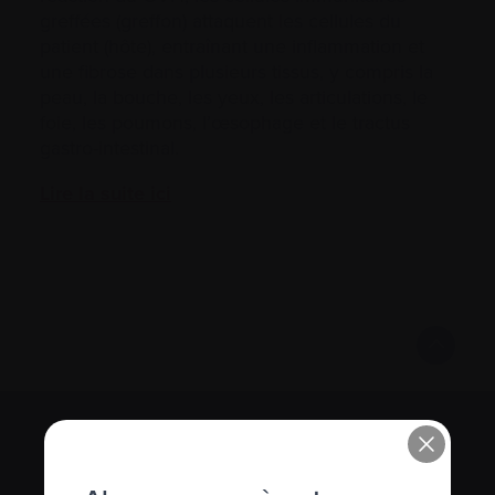
greffées (greffon) attaquent les cellules du
patient (hôte), entraînant une inflammation et
une fibrose dans plusieurs tissus, y compris la
peau, la bouche, les yeux, les articulations, le
foie, les poumons, l’œsophage et le tractus
gastro-intestinal.
Lire la suite ici
S’abonner à l’infolettre Manchettes
Myélome.