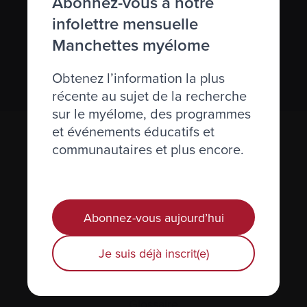
Abonnez-vous à notre
infolettre mensuelle
Nous respectons votre
vie privée
.
Manchettes myélome
S’abonner
Obtenez l’information la plus
récente au sujet de la recherche
sur le myélome, des programmes
et événements éducatifs et
communautaires et plus encore.
Abonnez-vous aujourd’hui
Actualités et événements
Je suis déjà inscrit(e)
Plan du site
Glossaire