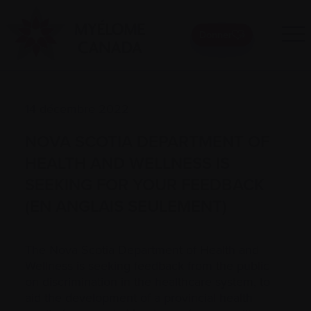
Donner
14 décembre 2022
NOVA SCOTIA DEPARTMENT OF
HEALTH AND WELLNESS IS
SEEKING FOR YOUR FEEDBACK
(EN ANGLAIS SEULEMENT)
The Nova Scotia Department of Health and
Wellness is seeking feedback from the public
on discrimination in the healthcare system, to
aid the development of a provincial health