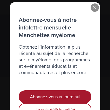
Abonnez-vous à notre
S’abonner à l’infolettre Manchettes
infolettre mensuelle
Myélome.
Manchettes myélome
Obtenez l’information la plus
Nous respectons votre
vie privée
.
récente au sujet de la recherche
sur le myélome, des programmes
S’abonner
et événements éducatifs et
communautaires et plus encore.
Abonnez-vous aujourd’hui
Je suis déjà inscrit(e)