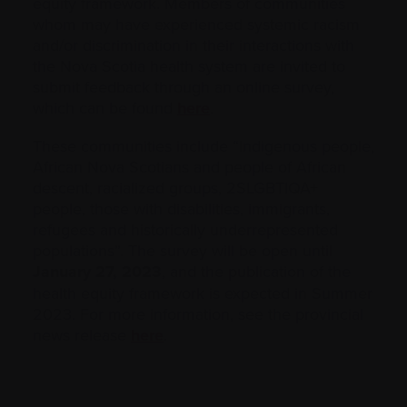
equity framework. Members of communities
whom may have experienced systemic racism
and/or discrimination in their interactions with
the Nova Scotia health system are invited to
submit feedback through an online survey,
which can be found
here
.
These communities include “Indigenous people,
African Nova Scotians and people of African
descent, racialized groups, 2SLGBTIQA+
people, those with disabilities, immigrants,
refugees and historically underrepresented
populations”. The survey will be open until
January 27, 2023
, and the publication of the
health equity framework is expected in Summer
2023. For more information, see the provincial
news release
here
.