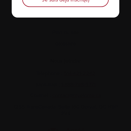
Actualités et événements
Plan du site
Glossaire
Nous joindre
Téléphone :
514-421‑2242
Sans-frais :
1-888-798‑5771
Courriel :
contact@myelome.ca
1255 TransCanada, Suite 160
Dorval, QC H9P
2V4