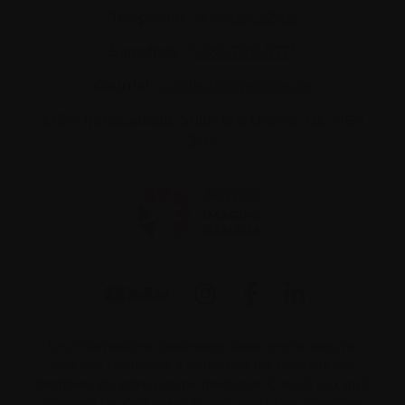
Téléphone :
514-421‑2242
Sans-frais :
1-888-798‑5771
Courriel :
contact@myelome.ca
1255 TransCanada, Suite 160
Dorval, QC H9P
2V4
Les informations contenues dans ce site web ne
sont pas destinées à remplacer les conseils des
membres de votre équipe médicale. C’est à eux qu’il
convient de s’adresser si vous avez des questions