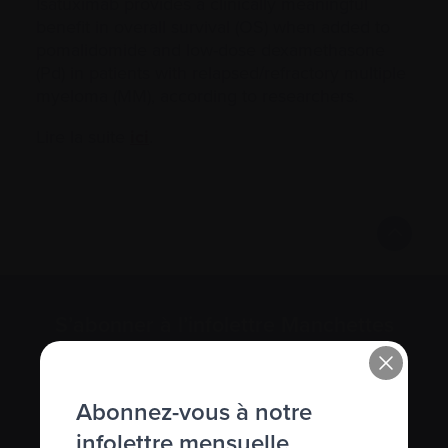
Isatuximab provides a clinically meaningful
benefit in overall survival (OS) when added to
pomalidomide and low-dose dexamethasone
(Pd) in patients with relapsed/refractory multiple
myeloma (MM), according to researchers.
Lire la suite
ici
.
S’abonner à l’infolettre Manchettes
Myélome.
Nous respectons votre
vie privée
.
Abonnez-vous à notre
infolettre mensuelle