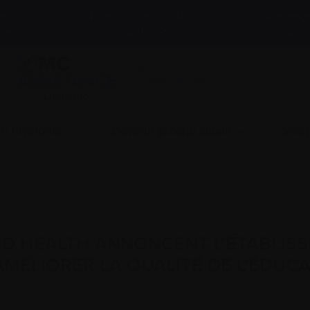
et
Professionnels de la
À propo
santé
nous
LigneInfo
 un myélome
Devenir proche aidant
S’imp
D HEALTH ANNONCENT L’ÉTABLIS
AMÉLIORER LA QUALITÉ DE L’ÉDUCA