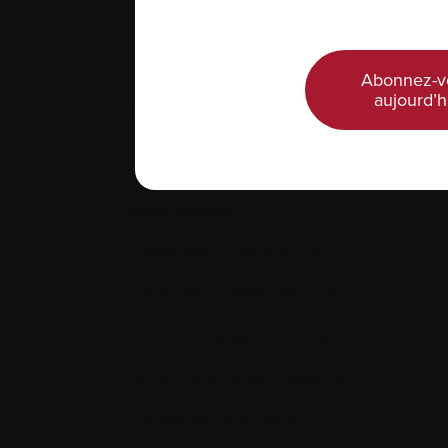
Abonnez-v
aujourd’h
Nous joindre
Téléphone :
514-421‑2242
Sans-frais :
1-888-798‑5771
Courriel :
contact@myelome.ca
1255 TransCanada, Suite 160
Dorval, QC H9P 2V4