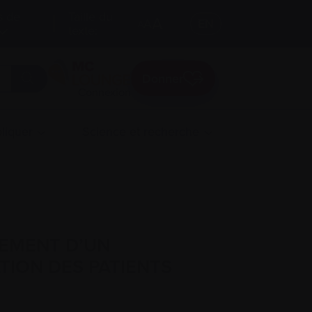
s de
Taille du
A
A
EN
A
texte:
Donner
Connexion
liquer
Science et recherche
SEMENT D’UN
TION DES PATIENTS