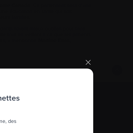
lome Canada
. Ce partenariat sera d’une
une éducation en santé qui soit
eurs familles.
dants soient mieux outillés pour faire
é tout en veillant à ce que les patients
ours, » mentionne
Martine Elias,
hettes
S’abonner
me, des