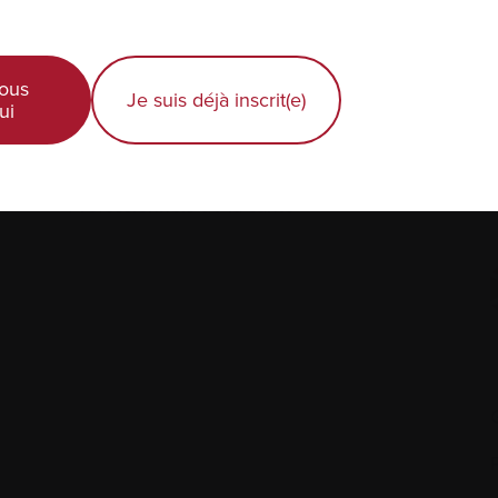
ous
Je suis déjà inscrit(e)
ui
Diagnostic récent
Actualités et événements
É
Professionnels de la santé