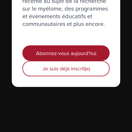
récente au sujet de la recherche
sur le myélome, des programmes
et événements éducatifs et
Actualités et événements
communautaires et plus encore.
Plan du site
Glossaire
Abonnez-vous aujourd’hui
Nous joindre
Je suis déjà inscrit(e)
Téléphone :
514-421‑2242
Sans-frais :
1-888-798‑5771
Courriel :
contact@myelome.ca
1255 TransCanada, Suite 160
Dorval, QC H9P
2V4