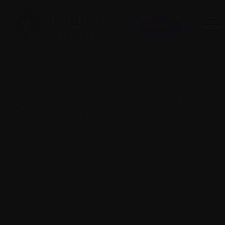
Donner
20 juin 2022
Vaccin Nuvaxovid de Novavax
contre la COVID-19
Le vaccin est approuvé pour les personnes de
18 ans et plus. Son innocuité et son efficacité
chez les jeunes de moins de 18 ans n'ont pas
encore été démontrées. Cliquez
ici
pour lire la
suite.