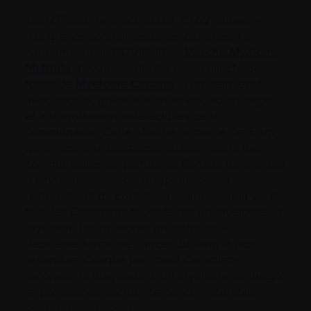
MONTRÉAL, le 2 oct. 2020 /CNW Telbec/ –
Malgré les contraintes et les défis liés à la
pandémie de la COVID-19, la
Marche Myélome
Multiple
, l’événement phare de collecte de
fonds de
Myélome Canada
, a été réinventée
avec succès, grâce à la créativité, au courage,
et à la motivation indéfectibles de la
communauté. Cette Marche annuelle de 5 km,
qui en est à sa douzième édition, réunit des
communautés de partout au Canada dans le but
d’amasser des fonds indispensables à la
recherche et de contribuer à améliorer la vie de
tous les Canadiens touchés par un myélome. Le
myélome (ou myélome multiple) est la
deuxième forme de cancer du sang la plus
répandue. Chaque jour, neuf Canadiens
reçoivent le diagnostic d’un myélome, et malgré
sa prévalence accrue, ce cancer incurable
demeure peu connu.