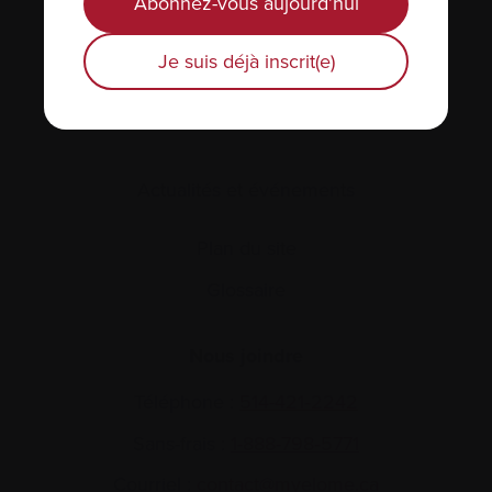
Abonnez-vous aujourd’hui
Je suis déjà inscrit(e)
Actualités et événements
Plan du site
Glossaire
Nous joindre
Téléphone :
514-421‑2242
Sans-frais :
1-888-798‑5771
Courriel :
contact@myelome.ca