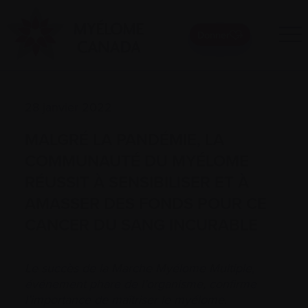
Donner
28 janvier 2022
MALGRÉ LA PANDÉMIE, LA
COMMUNAUTÉ DU MYÉLOME
RÉUSSIT À SENSIBILISER ET À
AMASSER DES FONDS POUR CE
CANCER DU SANG INCURABLE
Le succès de la Marche Myélome Multiple,
événement phare de l’organisme, confirme
l’importance de maîtriser le myélome.