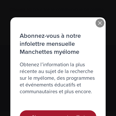
Cliquez ici
pour lire le communiqué de presse.
Abonnez-vous à notre
infolettre mensuelle
Manchettes myélome
S’abonner à l’infolettre Manchettes
Obtenez l’information la plus
Myélome.
récente au sujet de la recherche
sur le myélome, des programmes
Nous respectons votre
vie privée
.
et événements éducatifs et
communautaires et plus encore.
S’abonner