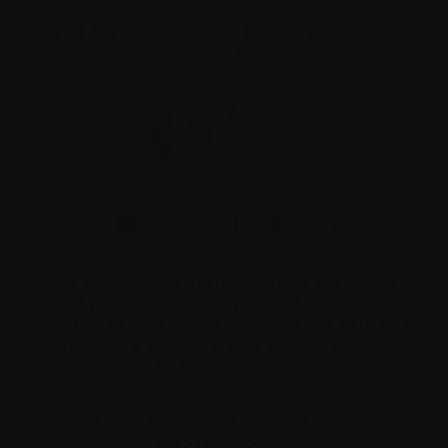
1255 TransCanada, Suite 160
Dorval, QC H9P
2V4
Les informations contenues dans ce site web ne
sont pas destinées à remplacer les conseils des
membres de votre équipe médicale. C’est à eux qu’il
convient de s’adresser si vous avez des questions
sur votre situation personnelle.
Numéro d’organisme à but non lucratif
862533296RR0001