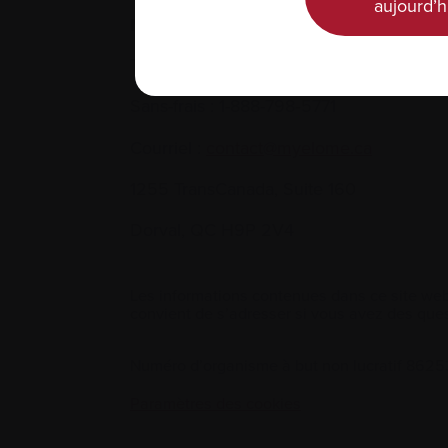
aujourd’h
Nous joindre
Téléphone :
514-421‑2242
Sans-frais :
1-888-798‑5771
Courriel :
contact@myelome.ca
1255 TransCanada, Suite 160
Dorval, QC H9P 2V4
Les informations contenues dans ce site web
convient de s’adresser si vous avez des ques
Numéro d’organisme à but non lucratif 86
Paramètres des cookies