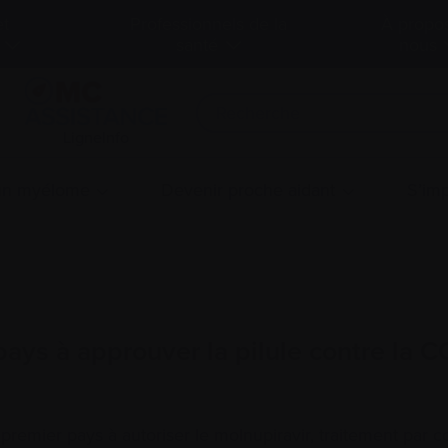
et
Professionnels de la
À propo
santé
nous
LigneInfo
 un myélome
Devenir proche aidant
S’imp
ays à approuver la pilule contre la 
premier pays à autoriser le molnupiravir, traitement par