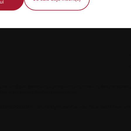
ui
 ne sont pas destinées à remplacer les conseils des membres de
tions sur votre situation personnelle.
2533296RR0001
|
© 2026 Myélome Canada. Tous droits réservés