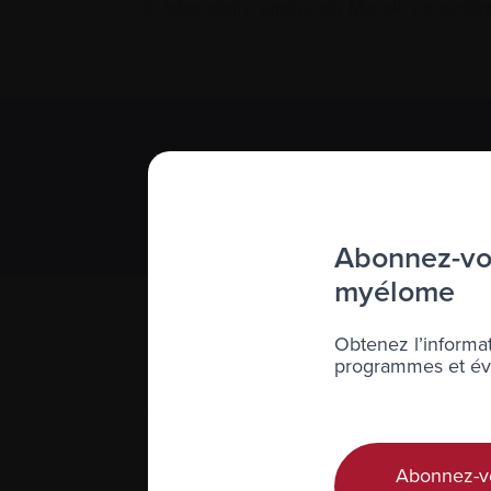
le laboratoire américain Merck, considéré
S’abonner 
Nous respect
Abonnez-vou
myélome
Obtenez l’informat
programmes et évé
Abonnez-v