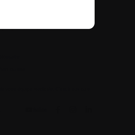
Glossaire
Plan du site
 votre équipe médicale. C’est à eux qu’il
.