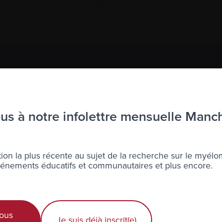
 comme un outil crucial dans la lutte contre la pandémie. 
à l’infolettre Manchettes Myélome.
ons votre
vie privée
.
s à notre infolettre mensuelle Manc
ion la plus récente au sujet de la recherche sur le myélo
nements éducatifs et communautaires et plus encore.
Diagnostic récent
Actualités et événements
É
ous
Je suis déjà inscrit(e)
Professionnels de la santé