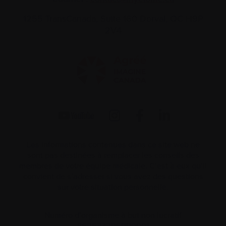
1255 TransCanada, Suite 160
Dorval, QC H9P
2V4
Les informations contenues dans ce site web ne
sont pas destinées à remplacer les conseils des
membres de votre équipe médicale. C’est à eux qu’il
convient de s’adresser si vous avez des questions
sur votre situation personnelle.
Numéro d’organisme à but non lucratif
862533296RR0001