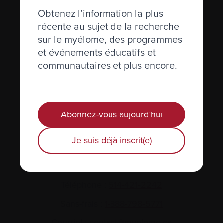
Obtenez l’information la plus
récente au sujet de la recherche
sur le myélome, des programmes
et événements éducatifs et
communautaires et plus encore.
Actualités et événements
Abonnez-vous aujourd’hui
Plan du site
Glossaire
Je suis déjà inscrit(e)
Nous joindre
Téléphone :
514-421‑2242
Sans-frais :
1-888-798‑5771
Courriel :
contact@myelome.ca