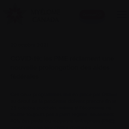
Donner
20 octobre 2021
COVID-19: les PME réclament une
nouvelle prolongation des aides
fédérales
Ces deux programmes mis en place par Ottawa
au début de la pandémie doivent prendre fin le
23 octobre prochain, même si l’économie ne
tourne toujours pas à plein régime, seulement
40% des petite ou moyenne entreprises (PME)
ayant retrouvé leur chiffre d’affaires