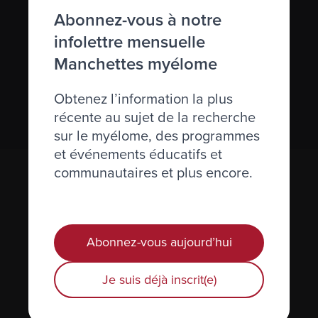
S’abonner à l’infolettre Manchettes
Abonnez-vous à notre
Myélome.
infolettre mensuelle
Manchettes myélome
Nous respectons votre
vie privée
.
Obtenez l’information la plus
S’abonner
récente au sujet de la recherche
sur le myélome, des programmes
et événements éducatifs et
communautaires et plus encore.
Abonnez-vous aujourd’hui
Je suis déjà inscrit(e)
Actualités et événements