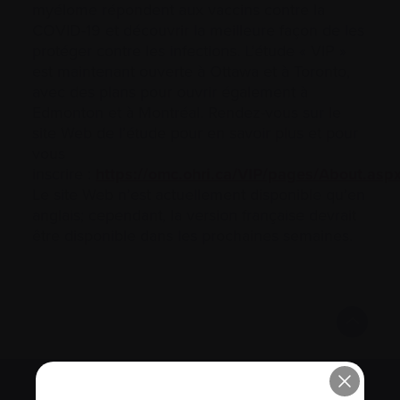
myélome répondent aux vaccins contre la
COVID-19 et découvrir la meilleure façon de les
protéger contre les infections. L’étude « VIP »
est maintenant ouverte à Ottawa et à Toronto,
avec des plans pour ouvrir également à
Edmonton et à Montréal. Rendez-vous sur le
site Web de l’étude pour en savoir plus et pour
vous
inscrire :
https://omc.ohri.ca/VIP/pages/About.asp
Le site Web n’est actuellement disponible qu’en
anglais; cependant, la version française devrait
être disponible dans les prochaines semaines.