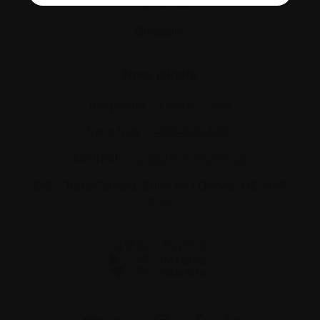
Plan du site
Glossaire
Nous joindre
Téléphone :
514-421‑2242
Sans-frais :
1-888-798‑5771
Courriel :
contact@myelome.ca
1255 TransCanada, Suite 160
Dorval, QC H9P
2V4