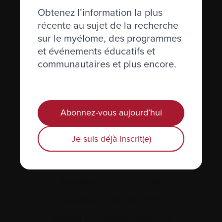
Obtenez l’information la plus
récente au sujet de la recherche
sur le myélome, des programmes
et événements éducatifs et
communautaires et plus encore.
Actualités et événements
Plan du site
Abonnez-vous aujourd’hui
Glossaire
Je suis déjà inscrit(e)
Nous joindre
Téléphone :
514-421‑2242
Sans-frais :
1-888-798‑5771
Courriel :
contact@myelome.ca