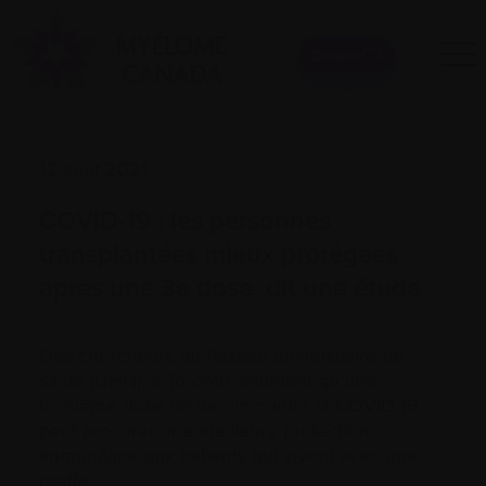
Donner
12 août 2021
COVID-19 : les personnes
transplantées mieux protégées
après une 3e dose, dit une étude
Des chercheurs du Réseau universitaire de
santé (UHN), à Toronto, estiment qu’une
troisième dose de vaccin contre la COVID-19
peut procurer une meilleure protection
immunitaire aux patients qui vivent avec une
greffe.