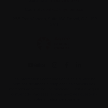
Sans-frais :
1-888-798‑5771
Courriel :
contact@myelome.ca
1255 TransCanada, Suite 160
Dorval, QC H9P
2V4
Les informations contenues dans ce site web ne
sont pas destinées à remplacer les conseils des
membres de votre équipe médicale. C’est à eux qu’il
convient de s’adresser si vous avez des questions
sur votre situation personnelle.