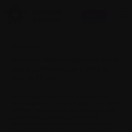
Donner
21 juillet 2021
Le vaccin Pfizer n’augmente pas le
risque cardiovasculaire chez les
plus de 75 ans
Les résultats de cette étude suggèrent, de
façon rassurante, que la vaccination avec Pfizer-
BioNTech ne semble pas être associée à une
augmentation du risque d'événements
cardiovasculaires graves chez les personnes
âgées de 75 ans et plus, que ce soit après la