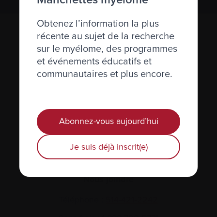
Obtenez l’information la plus
récente au sujet de la recherche
sur le myélome, des programmes
et événements éducatifs et
communautaires et plus encore.
Actualités et événements
Abonnez-vous aujourd’hui
Plan du site
Je suis déjà inscrit(e)
Glossaire
Nous joindre
Téléphone :
514-421‑2242