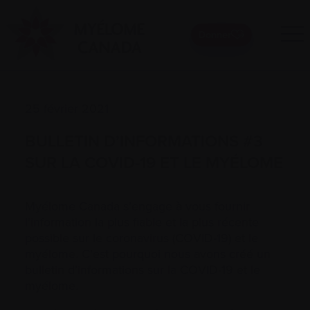
Donner
25 février 2021
BULLETIN D’INFORMATIONS #3
SUR LA COVID-19 ET LE MYÉLOME
Myélome Canada s’engage à vous fournir
l’information la plus fiable et la plus récente
possible sur le coronavirus (COVID-19) et le
myélome. C’est pourquoi nous avons créé un
bulletin d’informations sur la COVID-19 et le
myélome.