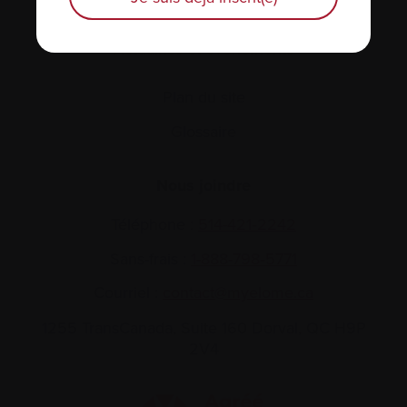
Actualités et événements
Plan du site
Glossaire
Nous joindre
Téléphone :
514-421‑2242
Sans-frais :
1-888-798‑5771
Courriel :
contact@myelome.ca
1255 TransCanada, Suite 160
Dorval, QC H9P
2V4