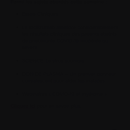
Parmi les sujets abordés cette semaine :
Essais Cliniques
Le tocilizumab améliore considérablement
les résultats cliniques des patients atteints
de pneumonie COVID-19 modérée ou
sévère
SCIENCE: Le virus sournois
DON DE PLASMA – Un premier donneur
convalescent pour aider les malades
​Webinaires « COVID-19 et myélome »
Cliquez ici
pour en savoir plus.