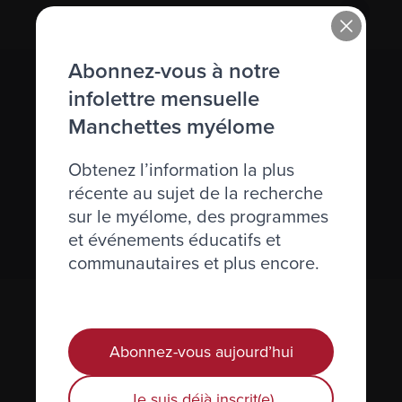
Abonnez-vous à notre
S’abonner à l’infolettre Manchettes
infolettre mensuelle
Myélome.
Manchettes myélome
Obtenez l’information la plus
Nous respectons votre
vie privée
.
récente au sujet de la recherche
sur le myélome, des programmes
S’abonner
et événements éducatifs et
communautaires et plus encore.
Abonnez-vous aujourd’hui
Je suis déjà inscrit(e)