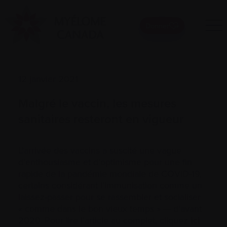
Donner
12 janvier 2021
Malgré le vaccin, les mesures
sanitaires resteront en vigueur
L’arrivée des vaccins a suscité une vague
d’enthousiasme et d’optimisme pour une fin
rapide de la pandémie mondiale de COVID-19,
certains considérant l’immunisation comme un
laissez-passer pour se rassembler et socialiser
« comme dans le bon vieux temps » — d’avant
2020. Pour lire l’article au complet, cliquez
ici