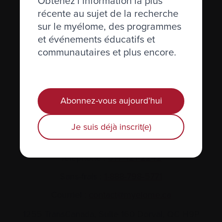
Obtenez l’information la plus
récente au sujet de la recherche
sur le myélome, des programmes
et événements éducatifs et
communautaires et plus encore.
Actualités et événements
Plan du site
Abonnez-vous aujourd’hui
Glossaire
Je suis déjà inscrit(e)
Nous joindre
Téléphone :
514-421‑2242
Sans-frais :
1-888-798‑5771
Courriel :
contact@myelome.ca
1255 TransCanada, Suite 160
Dorval, QC H9P