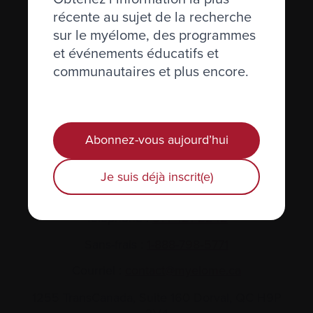
récente au sujet de la recherche
sur le myélome, des programmes
et événements éducatifs et
communautaires et plus encore.
Actualités et événements
Plan du site
Abonnez-vous aujourd’hui
Glossaire
Je suis déjà inscrit(e)
Nous joindre
Téléphone :
514-421‑2242
Sans-frais :
1-888-798‑5771
Courriel :
contact@myelome.ca
1255 TransCanada, Suite 160
Dorval, QC H9P