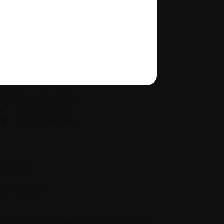
À propos de nous
quité, diversité et inclusion
Glossaire
Plan du site
 votre équipe médicale. C’est à eux qu’il