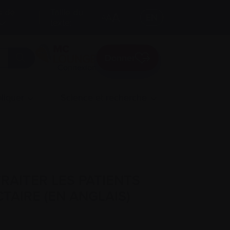
s de
Taille du
A
A
EN
A
texte:
Donner
Connexion
liquer
Science et recherche
RAITER LES PATIENTS
TAIRE (EN ANGLAIS)