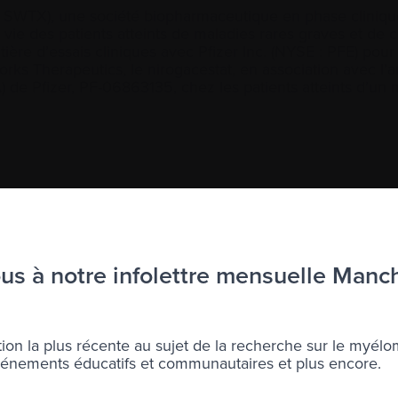
 : SWTX), une société biopharmaceutique en phase clini
ie des patients atteints de maladies rares graves et de 
ère d’essais cliniques avec Pfizer Inc. (NYSE : PFE) pour
rks Therapeutics, le nirogacestat, en association avec l’a
de Pfizer, PF-06863135, chez les patients atteints d’un 
s à notre infolettre mensuelle Manc
à l’infolettre Manchettes Myélome.
ons votre
vie privée
.
ion la plus récente au sujet de la recherche sur le myélo
nements éducatifs et communautaires et plus encore.