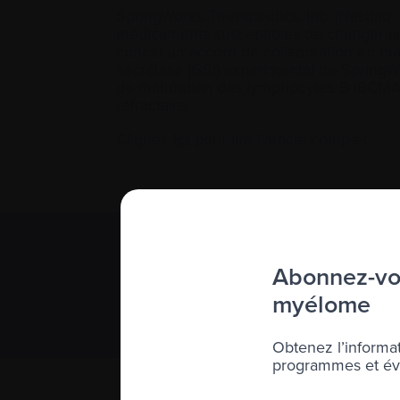
SpringWorks Therapeutics, Inc. (Nasdaq
médicaments susceptibles de changer la v
conclu un accord de collaboration en mati
sécrétase (GSI) expérimental de SpringWo
de maturation des lymphocytes B (BCMA) 
réfractaire.
Cliquez
ici
pour lire l’article complet.
Abonnez-vou
S’abonner 
Nous respect
myélome
Obtenez l’informat
programmes et évé