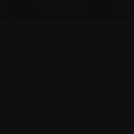
et
Professionnels de la
À propo
santé
nous
LigneInfo
 un myélome
Devenir proche aidant
S’imp
IATION AVEC PF-06863135 POUR T
 MULTIPLE RÉCIDIVANT OU RÉFRAC