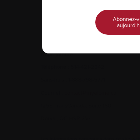
Abonnez-v
aujourd’h
Nous joindre
Téléphone :
514-421‑2242
Sans-frais :
1-888-798‑5771
Courriel :
contact@myelome.ca
1255 TransCanada, Suite 160
Dorval, QC H9P 2V4
Les informations contenues dans ce site web