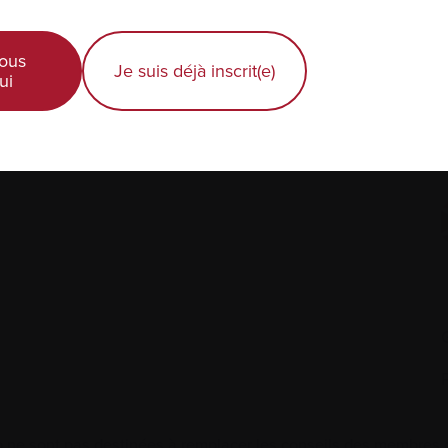
ous
Diagnostic récent
Je suis déjà inscrit(e)
ui
Actualités et événements
É
Professionnels de la santé
 ne sont pas destinées à remplacer les conseils des membres de