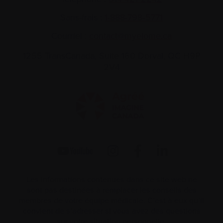
Sans-frais :
1-888-798‑5771
Courriel :
contact@myelome.ca
1255 TransCanada, Suite 160
Dorval, QC H9P
2V4
Les informations contenues dans ce site web ne
sont pas destinées à remplacer les conseils des
membres de votre équipe médicale. C’est à eux qu’il
convient de s’adresser si vous avez des questions
sur votre situation personnelle.