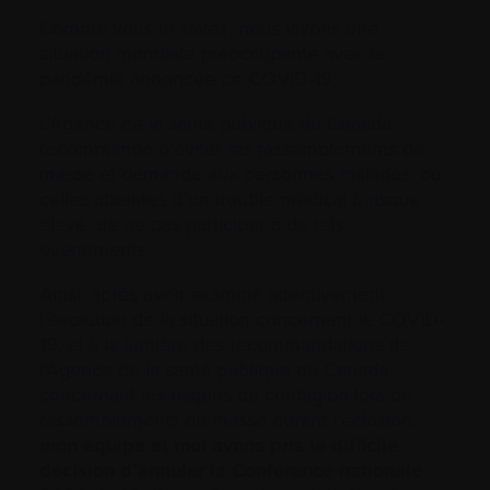
Comme vous le savez, nous vivons une
situation mondiale préoccupante avec la
pandémie annoncée de COVID-19.
L’Agence de la santé publique du Canada
recommande d’éviter les rassemblements de
masse et demande aux personnes malades, ou
celles atteintes d’un trouble médical à risque
élevé, de ne pas participer à de tels
événements.
Ainsi, après avoir examiné attentivement
l’évolution de la situation concernant le COVID-
19, et à la lumière des recommandations de
l’Agence de la santé publique du Canada
concernant les risques de contagion lors de
rassemblements de masse durant l’éclosion,
mon équipe et moi avons pris la difficile
décision d’annuler la Conférence nationale