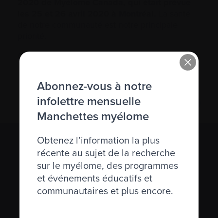
2020 de Myélome Canada, qui était prévue
les 25 et 26 avril 2020 à Montréal.
La santé
de notre communauté est notre principale
priorité.
Cliquez
ici
, pour lire le message complet.
Abonnez-vous à notre
infolettre mensuelle
Manchettes myélome
Obtenez l’information la plus
S’abonner à l’infolettre Manchettes
récente au sujet de la recherche
Myélome.
sur le myélome, des programmes
et événements éducatifs et
Nous respectons votre
vie privée
.
communautaires et plus encore.
S’abonner