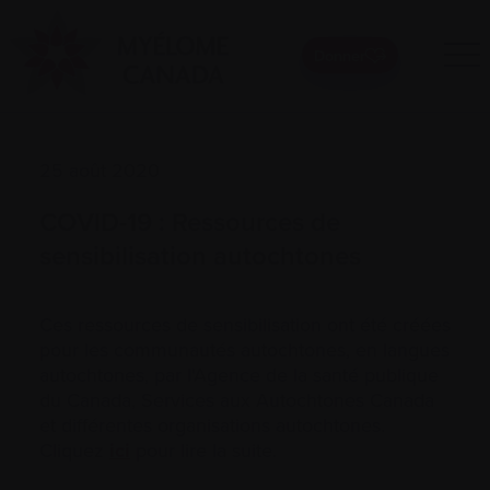
Donner
25 août 2020
COVID-19 : Ressources de
sensibilisation autochtones
Ces ressources de sensibilisation ont été créées
pour les communautés autochtones, en langues
autochtones, par l'Agence de la santé publique
du Canada, Services aux Autochtones Canada
et différentes organisations autochtones.
Cliquez
ici
pour lire la suite.