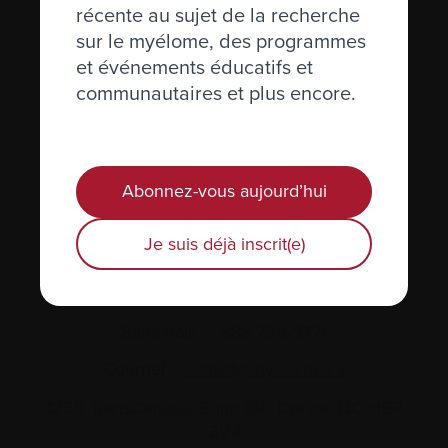
récente au sujet de la recherche
sur le myélome, des programmes
et événements éducatifs et
communautaires et plus encore.
Actualités et événements
Plan du site
Abonnez-vous aujourd’hui
Glossaire
Je suis déjà inscrit(e)
Nous joindre
Téléphone :
514-421‑2242
Sans-frais :
1-888-798‑5771
Courriel :
contact@myelome.ca
1255 TransCanada, Suite 160
Dorval, QC H9P
2V4