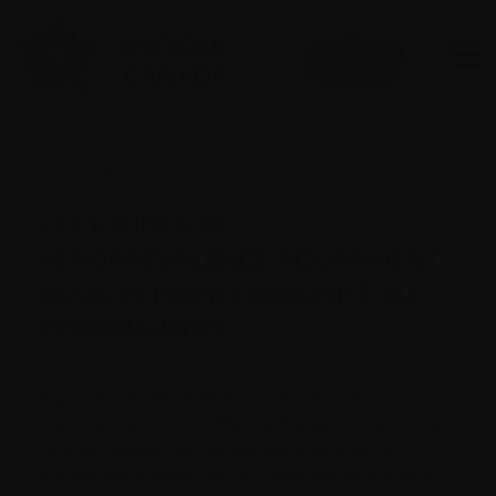
Donner
3 août 2020
LES ÉTUDES DE
SÉROPRÉVALENCE POURRAIENT
SOUS-ESTIMER L’IMMUNITÉ AU
CORONAVIRUS
Il y a plus de 18 millions d’infections à
coronavirus (COVID-19) confirmées à travers le
monde. Beaucoup se demandent si le fait
d’avoir été infecté par un coronavirus confère