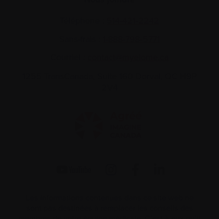
Téléphone :
514-421‑2242
Sans-frais :
1-888-798‑5771
Courriel :
contact@myelome.ca
1255 TransCanada, Suite 160
Dorval, QC H9P
2V4
Les informations contenues dans ce site web ne
sont pas destinées à remplacer les conseils des
membres de votre équipe médicale. C’est à eux qu’il