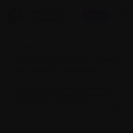
Donner
29 juillet 2020
Une appli de traçage de la COVID-
19 en phase de «tests bêta»
Une application canadienne pour téléphone
portable destinée à prévenir les utilisateurs qui
auraient été en contact étroit avec une
personne déclarée positive à la COVID-19 passe
maintenant en phase « bêta » de ses tests.
Cliquez
ici
pour lire la suite.