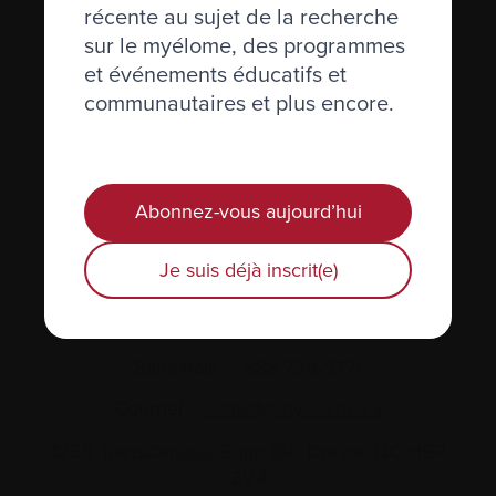
récente au sujet de la recherche
sur le myélome, des programmes
et événements éducatifs et
communautaires et plus encore.
Actualités et événements
Plan du site
Abonnez-vous aujourd’hui
Glossaire
Je suis déjà inscrit(e)
Nous joindre
Téléphone :
514-421‑2242
Sans-frais :
1-888-798‑5771
Courriel :
contact@myelome.ca
1255 TransCanada, Suite 160
Dorval, QC H9P
2V4