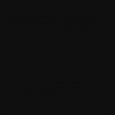
« La nomination des nouveaux membres de
notre conseil d’administration représente une
excellente occasion pour Myélome Canada
d’élargir ses perspectives de développement »,
a déclaré Johanne Mullen, présidente du
conseil d’administration de Myélome Canada. «
Ces cinq personnes apportent une expérience
diversifiée dans les domaines du droit, des
affaires, des technologies de la santé, du
management relationnel, de la défense des
droits des patients, et de la gouvernance.
Chacun d’eux a été soigneusement sélectionné
pour son expérience et sa passion pour notre
cause, afin que nous puissions ensemble
favoriser l’engagement de la communauté
canadienne du myélome par le biais de
programmes de sensibilisation, d’éducation et
de défense des droits, tout en appuyant le
développement de la recherche clinique qui