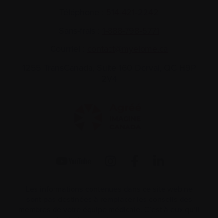
Téléphone :
514-421‑2242
Sans-frais :
1-888-798‑5771
Courriel :
contact@myelome.ca
1255 TransCanada, Suite 160
Dorval, QC H9P
2V4
Les informations contenues dans ce site web ne
sont pas destinées à remplacer les conseils des
membres de votre équipe médicale. C’est à eux qu’il