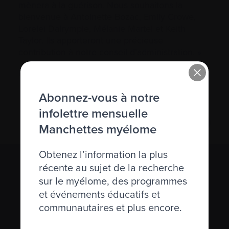
mènera à la guérison. Nous souhaitons la
bienvenue à Antoinette Bozac, Emily Crowe,
Lorelei Dalrymple, Mélanie Martel et Keith
Taylor. Ils apporteront une précieuse
contribution à notre conseil d’administration. »
Pour lire le communiqué de presse,
cliquez ici
.
Abonnez-vous à notre
infolettre mensuelle
Manchettes myélome
Obtenez l’information la plus
récente au sujet de la recherche
S’abonner à l’infolettre Manchettes
sur le myélome, des programmes
Myélome.
et événements éducatifs et
communautaires et plus encore.
Nous respectons votre
vie privée
.