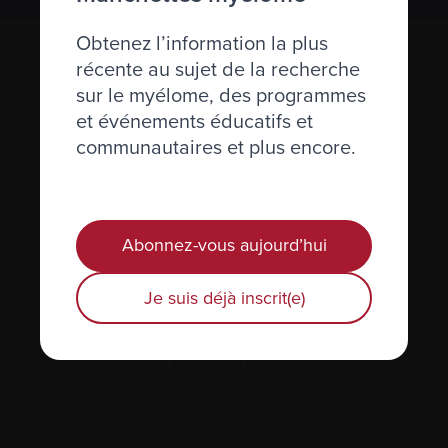
Obtenez l’information la plus
récente au sujet de la recherche
sur le myélome, des programmes
et événements éducatifs et
communautaires et plus encore.
Actualités et événements
Abonnez-vous aujourd’hui
Plan du site
Je suis déjà inscrit(e)
Glossaire
Nous joindre
Téléphone :
514-421‑2242
Sans-frais :
1-888-798‑5771