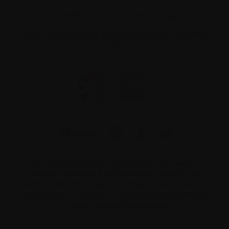
Courriel :
contact@myelome.ca
1255 TransCanada, Suite 160
Dorval, QC H9P
2V4
Les informations contenues dans ce site web ne
sont pas destinées à remplacer les conseils des
membres de votre équipe médicale. C’est à eux qu’il
convient de s’adresser si vous avez des questions
sur votre situation personnelle.