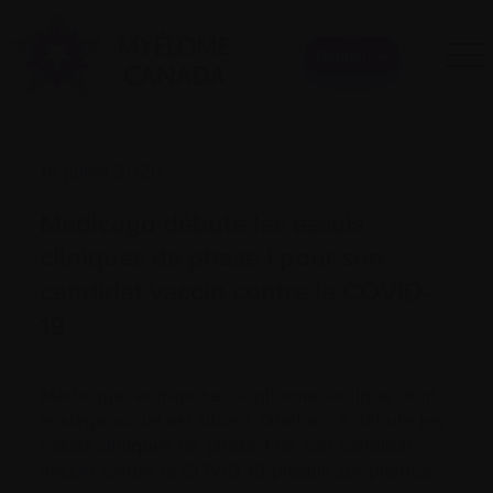
Donner
16 juillet 2020
Medicago débute les essais
cliniques de phase I pour son
candidat vaccin contre la COVID-
19
Medicago, entreprise biopharmaceutique dont
le siège social est situé à Québec, a débuté les
essais cliniques de phase 1 de son candidat
vaccin contre la COVID-19 produit sur plantes.