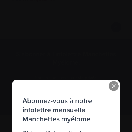
S’abonner à l’infolettre Manchettes
Myélome.
Nous respectons votre
vie privée
.
S’abonner
Abonnez-vous à notre
infolettre mensuelle
Manchettes myélome