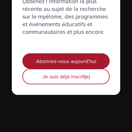
Obtenez l’information la plus
récente au sujet de la recherche
sur le myélome, des programmes
et événements éducatifs et
communautaires et plus encore.
Actualités et événements
Plan du site
Abonnez-vous aujourd’hui
Glossaire
Je suis déjà inscrit(e)
Nous joindre
Téléphone :
514-421‑2242
Sans-frais :
1-888-798‑5771
Courriel :
contact@myelome.ca
1255 TransCanada, Suite 160
Dorval, QC H9P