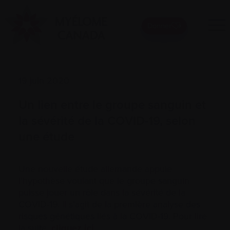
Donner
19 juin 2020
Un lien entre le groupe sanguin et
la sévérité de la COVID-19, selon
une étude
Une nouvelle étude allemande appuie
l’hypothèse voulant que le groupe sanguin
puisse jouer un rôle dans la sévérité de la
COVID-19. Il s’agit de la première analyse des
risques génétiques liés à la COVID-19. Pour lire
la suite,
cliquez ici
.