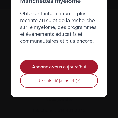
Manchettes myélome
Obtenez l’information la plus
récente au sujet de la recherche
sur le myélome, des programmes
et événements éducatifs et
communautaires et plus encore.
Actualités et événements
Abonnez-vous aujourd’hui
Plan du site
Je suis déjà inscrit(e)
Glossaire
Nous joindre
Téléphone :
514-421‑2242