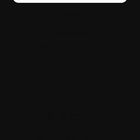
Plan du site
Glossaire
Nous joindre
Téléphone :
514-421‑2242
Sans-frais :
1-888-798‑5771
Courriel :
contact@myelome.ca
1255 TransCanada, Suite 160
Dorval, QC H9P
2V4