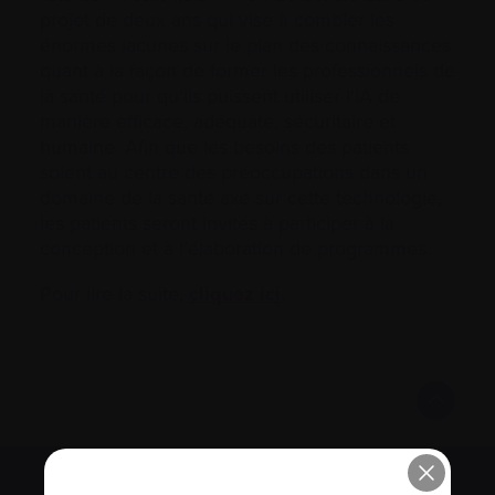
projet de deux ans qui vise à combler les
énormes lacunes sur le plan des connaissances
quant à la façon de former les professionnels de
la santé pour qu’ils puissent utiliser l’IA de
manière efficace, adéquate, sécuritaire et
humaine. Afin que les besoins des patients
soient au centre des préoccupations dans un
domaine de la santé axé sur cette technologie,
les patients seront invités à participer à la
conception et à l’élaboration de programmes.
Pour lire la suite,
cliquez ici
.