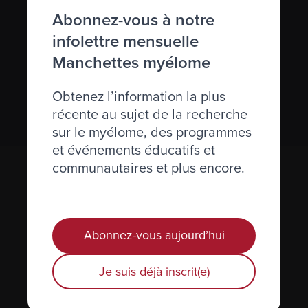
S’abonner à l’infolettre Manchettes
Abonnez-vous à notre
Myélome.
infolettre mensuelle
Manchettes myélome
Nous respectons votre
vie privée
.
Obtenez l’information la plus
S’abonner
récente au sujet de la recherche
sur le myélome, des programmes
et événements éducatifs et
communautaires et plus encore.
Abonnez-vous aujourd’hui
Je suis déjà inscrit(e)
Actualités et événements