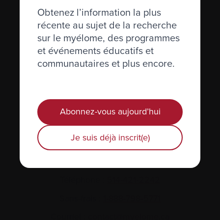
Obtenez l’information la plus
récente au sujet de la recherche
sur le myélome, des programmes
et événements éducatifs et
communautaires et plus encore.
Actualités et événements
Plan du site
Abonnez-vous aujourd’hui
Glossaire
Je suis déjà inscrit(e)
Nous joindre
Téléphone :
514-421‑2242
Sans-frais :
1-888-798‑5771
Courriel :
contact@myelome.ca