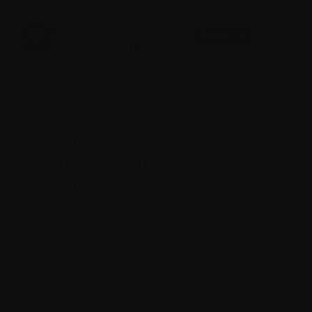
Donner
28 avril 2020
DON DE PLASMA – Un premier
donneur convalescent pour aider
les malades
Alexis Rousseau-Saine est devenu vendredi le
premier donneur de plasma québécois d’un
essai clinique pour tenter de transférer les
anticorps de personnes guéries de la COVID-19
à des patients atteints du virus.