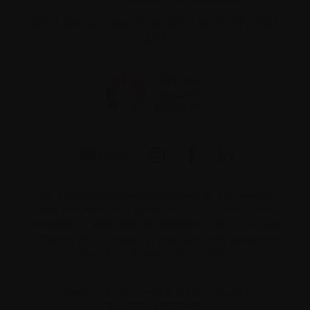
1255 TransCanada, Suite 160
Dorval, QC H9P
2V4
Les informations contenues dans ce site web ne
sont pas destinées à remplacer les conseils des
membres de votre équipe médicale. C’est à eux qu’il
convient de s’adresser si vous avez des questions
sur votre situation personnelle.
Numéro d’organisme à but non lucratif
862533296RR0001