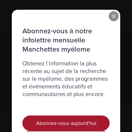
Abonnez-vous à notre
infolettre mensuelle
S’abonner à l’infolettre Manchettes
Manchettes myélome
Myélome.
Obtenez l’information la plus
récente au sujet de la recherche
Nous respectons votre
vie privée
.
sur le myélome, des programmes
et événements éducatifs et
S’abonner
communautaires et plus encore.
Abonnez-vous aujourd’hui