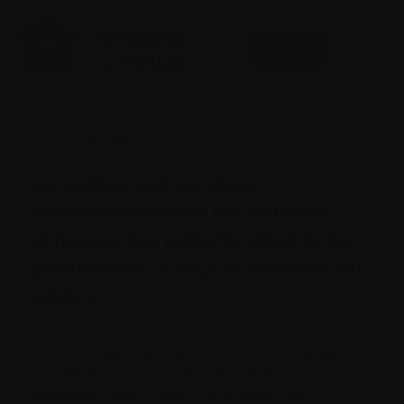
Donner
27 avril 2020
Le tocilizumab améliore
considérablement les résultats
cliniques des patients atteints de
pneumonie COVID-19 modérée ou
sévère
Chez les patients atteints de pneumonie au
COVID-19, une «tempête de cytokines» à
médiation immunitaire entraînerait une