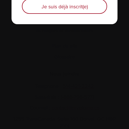
Je suis déjà inscrit(e)
Actualités et événements
Plan du site
Glossaire
Nous joindre
Téléphone :
514-421‑2242
Sans-frais :
1-888-798‑5771
Courriel :
contact@myelome.ca
1255 TransCanada, Suite 160
Dorval, QC H9P
2V4