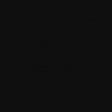
insuffisance respiratoire aiguë et la mort. La
plate-forme CORIMUNO-19 a été rapidement
conçue et mise en place pour évaluer
l'efficacité et la tolérance de divers modulateurs
immunitaires et d'autres traitements chez les
patients adultes atteints d'une infection COVID-
19 sévère avec une série d'essais contrôlés
randomisés multicentriques qui ont commencé
le 27 mars 2020. Ce rapport se rapporte à un
essai contrôlé randomisé multicentrique ouvert
de tocilizumab, un anticorps monoclonal
bloquant le récepteur de la cytokine
interleukine-6, utilisé en clinique notamment
dans le traitement de la polyarthrite rhumatoïde.
Pour lire l'article complet (en anglais),
cliquez
ici.