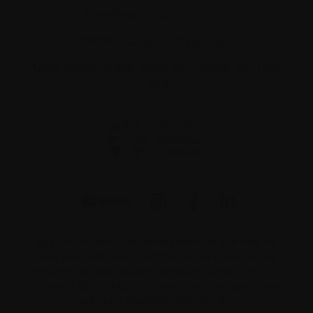
Sans-frais :
1-888-798‑5771
Courriel :
contact@myelome.ca
1255 TransCanada, Suite 160
Dorval, QC H9P
2V4
Les informations contenues dans ce site web ne
sont pas destinées à remplacer les conseils des
membres de votre équipe médicale. C’est à eux qu’il
convient de s’adresser si vous avez des questions
sur votre situation personnelle.