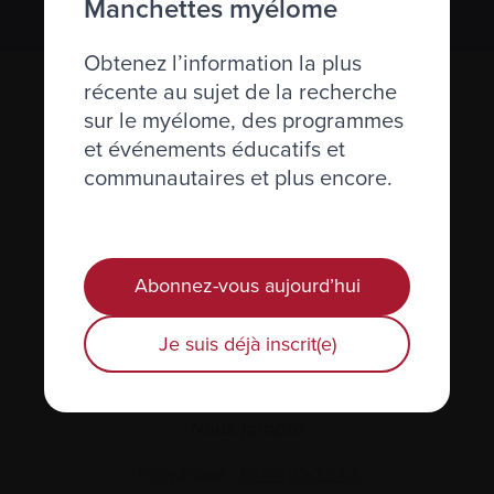
Manchettes myélome
Obtenez l’information la plus
récente au sujet de la recherche
sur le myélome, des programmes
et événements éducatifs et
communautaires et plus encore.
Actualités et événements
Abonnez-vous aujourd’hui
Plan du site
Je suis déjà inscrit(e)
Glossaire
Nous joindre
Téléphone :
514-421‑2242