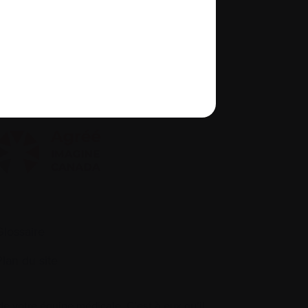
À propos de nous
quité, diversité et inclusion
Glossaire
Plan du site
 votre équipe médicale. C’est à eux qu’il