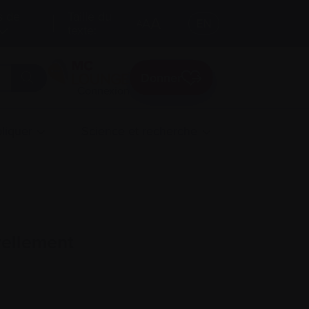
s de
Taille du
A
A
EN
A
texte:
Donner
Connexion
liquer
Science et recherche
vellement