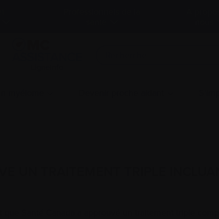
et
Professionnels de la
À propo
santé
nous
LigneInfo
 un myélome
Devenir proche aidant
S’imp
E UN TRAITEMENT TRIPLE INCLUA
çait que Santé Canada a approuvé un traitement triple com