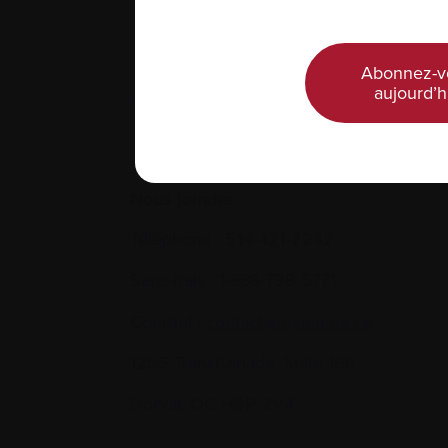
Abonnez-v
aujourd’h
Nous joindre
Téléphone :
514-421‑2242
Sans-frais :
1-888-798‑5771
Courriel :
contact@myelome.ca
1255 TransCanada, Suite 160
Dorval, QC H9P 2V4