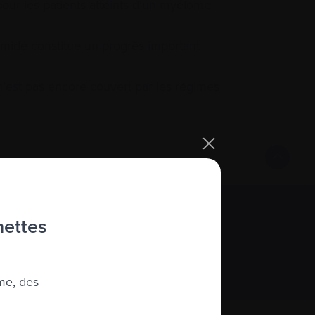
pour les patients atteints d’un myélome
omide constitue un progrès important
n’est pas encore couvert par les régimes
hettes
S’abonner
me, des